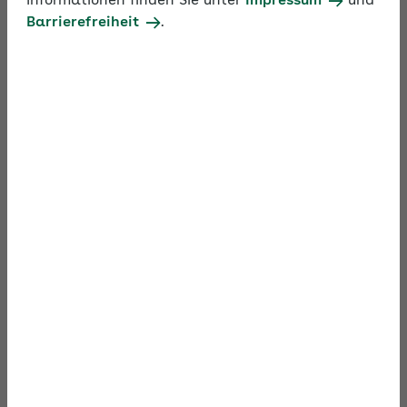
Informationen finden Sie unter
Impressum
und
Firmenwagen, E-Bikes, betriebliche Versicherungen
Barrierefreiheit
.
und die neue Aktivrente steuer- und
beitragspflichtig? Das Online-Seminar Ihrer AOK
zeigt wertvolle Tipps zur aktuellen
Entgeltabrechnung.
(Stand: Mai 2026)
Zum Video
Material