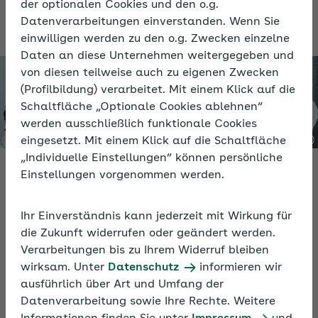
der optionalen Cookies und den o.g.
der Entgeltabrechnung beachten müssen.
Datenverarbeitungen einverstanden. Wenn Sie
einwilligen werden zu den o.g. Zwecken einzelne
Daten an diese Unternehmen weitergegeben und
von diesen teilweise auch zu eigenen Zwecken
(Profilbildung) verarbeitet. Mit einem Klick auf die
Schaltfläche „Optionale Cookies ablehnen“
werden ausschließlich funktionale Cookies
eingesetzt. Mit einem Klick auf die Schaltfläche
„Individuelle Einstellungen“ können persönliche
Einstellungen vorgenommen werden.
Video
Ihr Einverständnis kann jederzeit mit Wirkung für
die Zukunft widerrufen oder geändert werden.
Verarbeitungen bis zu Ihrem Widerruf bleiben
Praxistipps für die Entgeltabrechnung
wirksam. Unter
Datenschutz
informieren wir
ausführlich über Art und Umfang der
Welche Neuerungen müssen Arbeitgeber bei der
Datenverarbeitung sowie Ihre Rechte. Weitere
Entgeltabrechnung beachten? Sind Gutscheine, E-