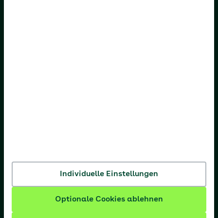
AOK Baden-Württemberg
AOK Bayern
AOK Bremen/Bremerhaven
AOK Hessen
AOK Niedersachsen
AOK Nordost
AOK NordWest
AOK PLUS
AOK Rheinland-Pfalz/Saarland
Individuelle Einstellungen
AOK Rheinland/Hamburg
Optionale Cookies ablehnen
AOK Sachsen-Anhalt