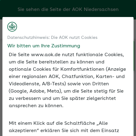
Sie sehen die Seite der
AOK Niedersachsen
Kontakt
Menü
Datenschutzhinweis: Die AOK nutzt Cookies
Wir bitten um Ihre Zustimmung
Klicken Sie hier, wenn Sie Ihre
Medien und Seminare
Seminarvideos
Die Seite www.aok.de nutzt funktionale Cookies,
AOK/Region wechseln möchten.
Seminarvideos Sozialversicherung
um die Seite bereitstellen zu können und
Seminarvideo: Praxistipps für die Entgeltabrechnung
optionale Cookies für Komfortfunktionen (Anzeige
einer regionalen AOK, Chatfunktion, Karten- und
Videodienste, A/B-Tests) sowie von Dritten
(Google, Adobe, Meta), um die Seite stetig für Sie
Seminarvideo:
zu verbessern und um Sie später zielgerichtet
Praxistipps für die
ansprechen zu können.
Entgeltabrechnung
Mit einem Klick auf die Schaltfläche „Alle
In rund 90 Minuten erfahren Sie im Video,
akzeptieren“ erklären Sie sich mit dem Einsatz
welche Neuerungen Sie als Arbeitgeber bei