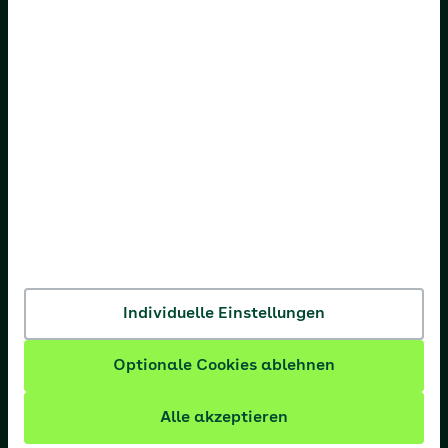
AOK Bremen/Bremerhaven
AOK Hessen
AOK Niedersachsen
AOK Nordost
AOK NordWest
AOK PLUS
AOK Rheinland-Pfalz/Saarland
AOK Rheinland/Hamburg
Individuelle Einstellungen
AOK Sachsen-Anhalt
Optionale Cookies ablehnen
Alle akzeptieren