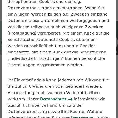
der optionalen Cookies und den o.g.
Datenverarbeitungen einverstanden. Wenn Sie
einwilligen werden zu den o.g. Zwecken einzelne
Daten an diese Unternehmen weitergegeben und
von diesen teilweise auch zu eigenen Zwecken
(Profilbildung) verarbeitet. Mit einem Klick auf die
Schaltfläche „Optionale Cookies ablehnen“
werden ausschließlich funktionale Cookies
eingesetzt. Mit einem Klick auf die Schaltfläche
„Individuelle Einstellungen“ können persönliche
Einstellungen vorgenommen werden.
Video
Ihr Einverständnis kann jederzeit mit Wirkung für
Personaleinsatz bei anderen Arbeitgebern
die Zukunft widerrufen oder geändert werden.
Verarbeitungen bis zu Ihrem Widerruf bleiben
Das Video erläutert die Besonderheiten und
wirksam. Unter
Datenschutz
informieren wir
Regelungen für den Einsatz von Beschäftigten bei
ausführlich über Art und Umfang der
Dritten und liefert praktische Tipps für den
Datenverarbeitung sowie Ihre Rechte. Weitere
Betriebsalltag.