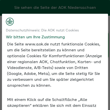
Kontakt
Menü
Datenschutzhinweis: Die AOK nutzt Cookies
Klicken Sie hier, wenn Sie Ihre
Medien und Seminare
Seminarvideos
Wir bitten um Ihre Zustimmung
AOK/Region wechseln möchten.
Seminarvideos Sozialversicherung
Die Seite www.aok.de nutzt funktionale Cookies,
Seminarvideo: Personaleinsatz bei anderen Arbeitgebern
um die Seite bereitstellen zu können und
optionale Cookies für Komfortfunktionen (Anzeige
einer regionalen AOK, Chatfunktion, Karten- und
Videodienste, A/B-Tests) sowie von Dritten
Seminarvideo:
(Google, Adobe, Meta), um die Seite stetig für Sie
Personaleinsatz bei
zu verbessern und um Sie später zielgerichtet
anderen Arbeitgebern
ansprechen zu können.
In rund 90 Minuten erfahren Sie im Video,
welche Regelungen und Voraussetzungen
Mit einem Klick auf die Schaltfläche „Alle
akzeptieren“ erklären Sie sich mit dem Einsatz
für den Personaleinsatz bei Dritten gelten.