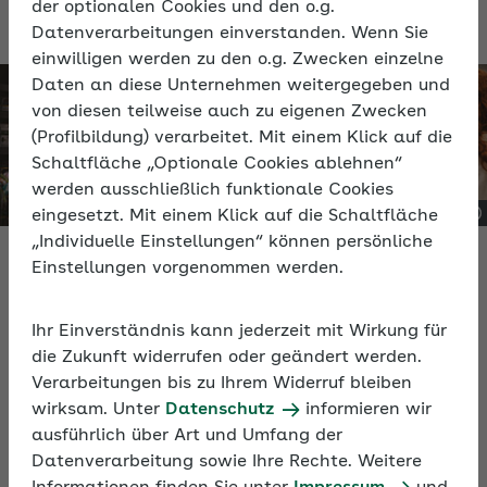
der optionalen Cookies und den o.g.
Datenverarbeitungen einverstanden. Wenn Sie
einwilligen werden zu den o.g. Zwecken einzelne
Daten an diese Unternehmen weitergegeben und
von diesen teilweise auch zu eigenen Zwecken
(Profilbildung) verarbeitet. Mit einem Klick auf die
Schaltfläche „Optionale Cookies ablehnen“
werden ausschließlich funktionale Cookies
eingesetzt. Mit einem Klick auf die Schaltfläche
„Individuelle Einstellungen“ können persönliche
Einstellungen vorgenommen werden.
Mindestlohn und Minijobgrenze
Ihr Einverständnis kann jederzeit mit Wirkung für
die Zukunft widerrufen oder geändert werden.
Geringfügigkeitsgrenze liegt bei 603 Euro
Verarbeitungen bis zu Ihrem Widerruf bleiben
wirksam. Unter
Datenschutz
informieren wir
Befreiung von der Rentenversicherungspflicht
ausführlich über Art und Umfang der
Datenverarbeitung sowie Ihre Rechte. Weitere
Unvorhergesehenes Überschreiten der