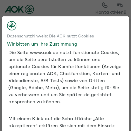
Sie sehen die Seite der
AOK Niedersachsen
Kontakt
Menü
Jahreswechsel
Neues bei Minijobs 2026
Datenschutzhinweis: Die AOK nutzt Cookies
Wir bitten um Ihre Zustimmung
Die Seite www.aok.de nutzt funktionale Cookies,
um die Seite bereitstellen zu können und
optionale Cookies für Komfortfunktionen (Anzeige
einer regionalen AOK, Chatfunktion, Karten- und
Neues bei Minijobs 2026
Videodienste, A/B-Tests) sowie von Dritten
(Google, Adobe, Meta), um die Seite stetig für Sie
2026 steigen Mindestlohn und
zu verbessern und um Sie später zielgerichtet
Geringfügigkeitsgrenze – mit direkten Auswirkungen
ansprechen zu können.
auf Mini- und Midijobs. Arbeitgeber müssen
Beschäftigungen versicherungsrechtlich zum
Jahresbeginn 2026 neu beurteilen. Bei kurzfristigen
Mit einem Klick auf die Schaltfläche „Alle
Beschäftigungen in der Landwirtschaft wurden die
akzeptieren“ erklären Sie sich mit dem Einsatz
Zeitgrenzen angehoben.