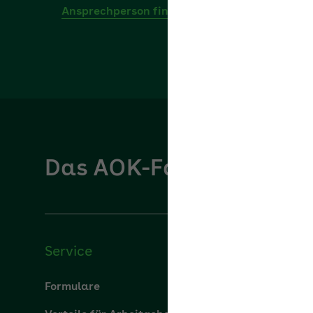
Das AOK-Fachportal für
Service
Über u
Formulare
Über uns
Vorteile für Arbeitgeber
aok.de