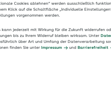
tionale Cookies ablehnen“ werden ausschließlich funktio
inem Klick auf die Schaltfläche „Individuelle Einstellunge
tellungen vorgenommen werden.
24
Werte 2023
Werte 2022
Werte 2021
s kann jederzeit mit Wirkung für die Zukunft widerrufen o
ungen bis zu Ihrem Widerruf bleiben wirksam. Unter
Date
usführlich über Art und Umfang der Datenverarbeitung sow
nijiobs
onen finden Sie unter
Impressum
und
Barrierefreiheit
m­la­gen
Bei­trags­grup­pe
P
­ber­bei­trag zur Kran­ken­
6000
­ber­bei­trag zur Kran­ken­
6000
schäf­ti­gung im pri­va­ten