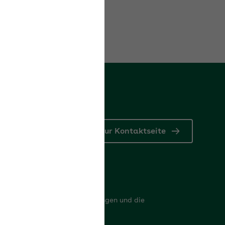
Zur Kontaktseite
nkdaten
er finden Sie die Bankverbindungen und die
triebsnummer der AOK Bayern
itere Kontakt- und Bankdaten