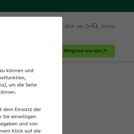
Einloggen
Kontakt & AOK vor Ort
Suche
Mitglied werden
n zu können und
atfunktion,
a), um die Seite
können.
renze abführen
it dem Einsatz der
. Bitte
Sie einwilligen
r Abgabe, die
gegeben und von
inem Klick auf die