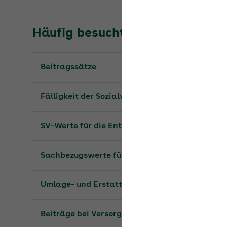
Häufig besuchte Seiten
Beitragssätze
Fälligkeit der Sozialversicherungsbeiträge
SV-Werte für die Entgeltabrechnung
Sachbezugswerte für 2026
Umlage- und Erstattungssätze
Beiträge bei Versorgungsbezügen