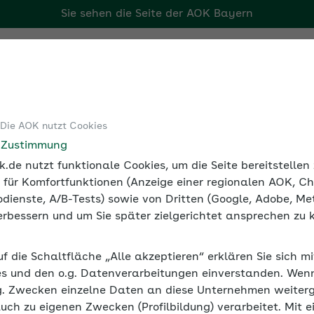
Sie sehen die Seite der
AOK Bayern
Tools
Medien und Seminare
 Die AOK nutzt Cookies
alversicherung
Werte 2021
e Zustimmung
.de nutzt funktionale Cookies, um die Seite bereitstelle
 für Komfortfunktionen (Anzeige einer regionalen AOK, Ch
dienste, A/B-Tests) sowie von Dritten (Google, Adobe, Met
021
 verbessern und um Sie später zielgerichtet ansprechen zu 
rbeitgeber für Minijobber bis zur 450 Euro-G
uf die Schaltfläche „Alle akzeptieren“ erklären Sie sich m
 aktuelle Jahr und rückwirkend für vorige Jahre
s und den o.g. Datenverarbeitungen einverstanden. Wenn 
art, die Beitragsgruppe und den Prozentsatz de
g. Zwecken einzelne Daten an diese Unternehmen weiter
ird.
auch zu eigenen Zwecken (Profilbildung) verarbeitet. Mit e