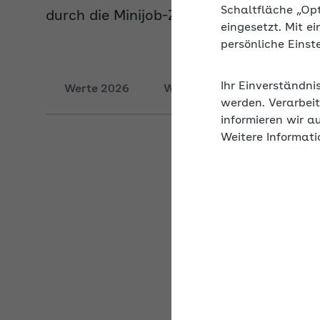
Schaltfläche „Op
eingesetzt. Mit e
persönliche Eins
Werte 2026
Werte 2025
Werte 20
Ihr Einverständni
werden. Verarbeit
informieren wir a
Beiträge für Mi
Weitere Informati
Bei­trä­ge/​Steu­ern/​U
Pau­scha­ler Ar­beit­ge
ver­si­che­rung
Pau­scha­ler Ar­beit­ge
ver­si­che­rung bei Be­
Haus­halt