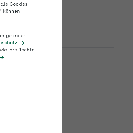
nale Cookies
n“ können
der geändert
nschutz
ie Ihre Rechte.
.
ro­zent­satz
13,00 %
5,00 %