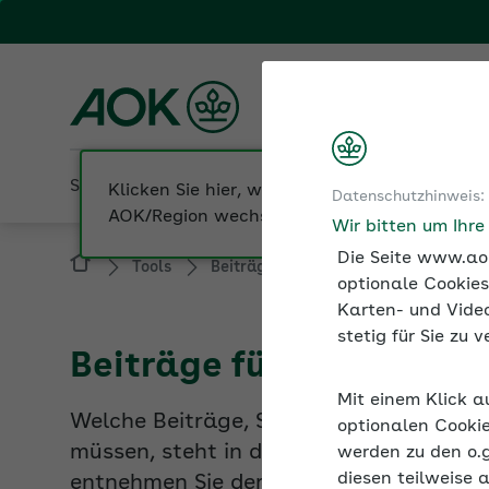
Fachportal für Arbeitgeber
AOK Bayern
Sozialversicherung
Betriebliche Gesundheit
Datenschutzhinweis:
Tools
Beiträge und Rechengrößen der Sozi
Wir bitten um Ihr
Die Seite www.aok
optionale Cookies
Karten- und Video
Beiträge für Minijobs 2
stetig für Sie zu
Welche Beiträge, Steuern und Umlagen A
Mit einem Klick a
müssen, steht in dieser Tabelle: für das
optionalen Cookie
entnehmen Sie der Tabelle die Beitrags
werden zu den o.
durch die Minijob-Zentrale eingezogen w
diesen teilweise 