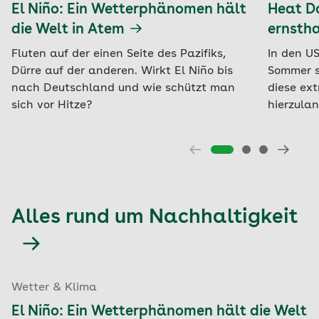
El Niño: Ein Wetterphänomen hält
Heat D
die Welt in Atem
ernstha
Fluten auf der einen Seite des Pazifiks,
In den US
Dürre auf der anderen. Wirkt El Niño bis
Sommer s
nach Deutschland und wie schützt man
diese ex
sich vor Hitze?
hierzula
Alles rund um Nachhaltigkeit
Wetter & Klima
El Niño: Ein Wetterphänomen hält die Welt