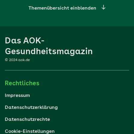
Themenübersicht einblenden
Ernährung
Das AOK-
Sport
Gesundheitsmagazin
© 2024 aok.de
Familie
Rechtliches
Reisen
Impressum
Wohlbefinden
Datenschutzerklärung
Datenschutzrechte
Körper & Psyche
Cookie-Einstellungen