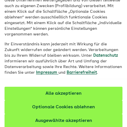
diese Unternehmen weitergegeben und von diesen teilweise
Hitzesommer, Flutkatastrophen, globale
auch zu eigenen Zwecken (Profilbildung) verarbeitet. Mit
Erwärmung: Der Klimawandel ist nicht
einem Klick auf die Schaltfläche „Optionale Cookies
ablehnen“ werden ausschließlich funktionale Cookies
mehr nur das Problem der Eisbären,
eingesetzt. Mit einem Klick auf die Schaltfläche „Individuelle
sondern hat direkte Auswirkungen auf
Einstellungen“ können persönliche Einstellungen
vorgenommen werden.
unser Leben. Das kann Ängste auslösen –
hinsichtlich des Klimas und der Zukunft.
Ihr Einverständnis kann jederzeit mit Wirkung für die
Zukunft widerrufen oder geändert werden. Verarbeitungen
bis zu Ihrem Widerruf bleiben wirksam. Unter
Datenschutz
Fachlich geprüft
informieren wir ausführlich über Art und Umfang der
Datenverarbeitung sowie Ihre Rechte. Weitere Informationen
finden Sie unter
Impressum
und
Barrierefreiheit
.
Alle akzeptieren
Optionale Cookies ablehnen
Ausgewählte akzeptieren