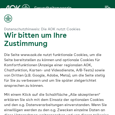
Zum
Gesundheitsmagazin
Hauptinhalt
springen
Magazin
asser & Luft
Klimaangst: Klimawandel und Zukunftsangst
Datenschutzhinweis: Die AOK nutzt Cookies
Wir bitten um Ihre
Zustimmung
Wasser & Luft
Die Seite www.aok.de nutzt funktionale Cookies, um die
Klimaangst:
Seite bereitstellen zu können und optionale Cookies für
Komfortfunktionen (Anzeige einer regionalen AOK,
Chatfunktion, Karten- und Videodienste, A/B-Tests) sowie
Klimawandel und
von Dritten (z.B. Google, Adobe, Meta), um die Seite stetig
für Sie zu verbessern und um Sie später zielgerichtet
Zukunftsangst
ansprechen zu können.
Mit einem Klick auf die Schaltfläche „Alle akzeptieren“
erklären Sie sich mit dem Einsatz der optionalen Cookies
Veröffentlicht am:
und den o.g. Datenverarbeitungen einverstanden. Wenn Sie
02.11.2022
4 Minuten Lesedauer
einwilligen werden zu den o.g. Zwecken einzelne Daten an