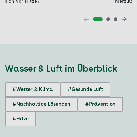
sich vor Hitze?
hierzula
Wasser & Luft
im Überblick
#Wetter & Klima
#Gesunde Luft
#Nachhaltige Lösungen
#Prävention
#Hitze