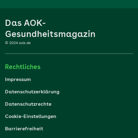
Ernährung
Das AOK-
Sport
Gesundheitsmagazin
© 2024 aok.de
Familie
Rechtliches
Reisen
Impressum
Wohlbefinden
Datenschutzerklärung
Datenschutzrechte
Körper & Psyche
Cookie-Einstellungen
Digital gesund
Barrierefreiheit