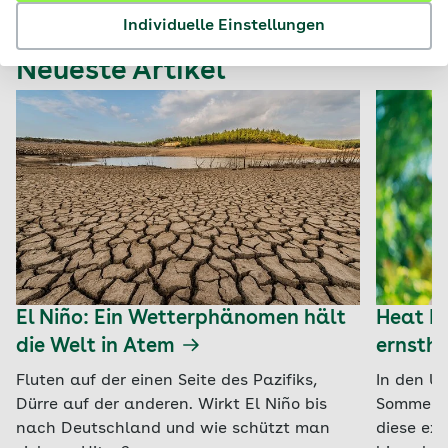
Individuelle Einstellungen
Neueste Artikel
El Niño: Ein Wetterphänomen hält
Heat D
die Welt in Atem
ernstha
Fluten auf der einen Seite des Pazifiks,
In den US
Dürre auf der anderen. Wirkt El Niño bis
Sommer s
nach Deutschland und wie schützt man
diese ex