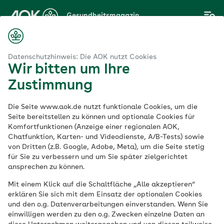
Zum
Gesundheitsmagazin
Hauptinhalt
springen
Magazin
Nachhaltigkeit
Wasser & Luft
Datenschutzhinweis: Die AOK nutzt Cookies
Wir bitten um Ihre
Zustimmung
Nachhaltigkeit
Die Seite www.aok.de nutzt funktionale Cookies, um die
Wasser & Luft
Seite bereitstellen zu können und optionale Cookies für
Komfortfunktionen (Anzeige einer regionalen AOK,
Chatfunktion, Karten- und Videodienste, A/B-Tests) sowie
von Dritten (z.B. Google, Adobe, Meta), um die Seite stetig
Welche Folgen haben Wasser- und
für Sie zu verbessern und um Sie später zielgerichtet
Luftverschmutzung für die Gesundheit? Ein
ansprechen zu können.
nachhaltiger Lebensstil hilft, Wasser und
Mit einem Klick auf die Schaltfläche „Alle akzeptieren“
Luft sauber zu halten.
erklären Sie sich mit dem Einsatz der optionalen Cookies
und den o.g. Datenverarbeitungen einverstanden. Wenn Sie
einwilligen werden zu den o.g. Zwecken einzelne Daten an