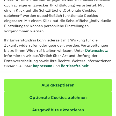
diese Unternehmen weitergegeben und von diesen teilweise
weil Sie sich ständig um Ihren nächsten
auch zu eigenen Zwecken (Profilbildung) verarbeitet. Mit
einem Klick auf die Schaltfläche „Optionale Cookies
Angehörigen sorgen oder Angst davor
ablehnen“ werden ausschließlich funktionale Cookies
haben, dass Ihnen selbst etwas passieren
eingesetzt. Mit einem Klick auf die Schaltfläche „Individuelle
könnte? Dann leiden Sie womöglich an
Einstellungen“ können persönliche Einstellungen
vorgenommen werden.
einer generalisierten Angststörung. Alles
Wichtige über Symptome, Diagnose und
Ihr Einverständnis kann jederzeit mit Wirkung für die
Zukunft widerrufen oder geändert werden. Verarbeitungen
Behandlung.
bis zu Ihrem Widerruf bleiben wirksam. Unter
Datenschutz
informieren wir ausführlich über Art und Umfang der
Datenverarbeitung sowie Ihre Rechte. Weitere Informationen
finden Sie unter
Impressum
und
Barrierefreiheit
.
Alle akzeptieren
Optionale Cookies ablehnen
Ausgewählte akzeptieren