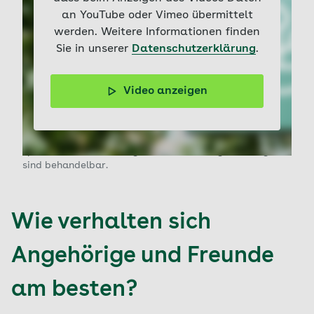
an YouTube oder Vimeo übermittelt
werden. Weitere Informationen finden
Sie in unserer
Datenschutzerklärung
.
Video anzeigen
Angststörungen entstehen oft durch ein Zusammenspiel
von genetischen Faktoren, belastenden Erfahrungen,
Stress oder Veränderungen im Nervensystem. Sie
können sich als ständige Sorge, Panikattacken oder
spezifische Phobien zeigen. Das Gute: Angststörungen
sind behandelbar.
Wie verhalten sich
Angehörige und Freunde
am besten?