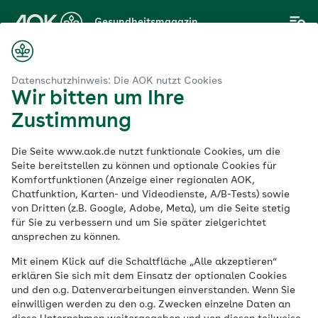
Zum
Gesundheitsmagazin
Hauptinhalt
springen
Magazin
Psyche
Psychologie
Wenn Ängste übermächtig werden
Datenschutzhinweis: Die AOK nutzt Cookies
Wir bitten um Ihre
Zustimmung
Psychologie
Die Seite www.aok.de nutzt funktionale Cookies, um die
Wenn Ängste
Seite bereitstellen zu können und optionale Cookies für
Komfortfunktionen (Anzeige einer regionalen AOK,
Chatfunktion, Karten- und Videodienste, A/B-Tests) sowie
übermächtig werden
von Dritten (z.B. Google, Adobe, Meta), um die Seite stetig
für Sie zu verbessern und um Sie später zielgerichtet
ansprechen zu können.
Veröffentlicht am:
08.03.2022
aktualisiert am 20.02.2026
Mit einem Klick auf die Schaltfläche „Alle akzeptieren“
20 Minuten Lesedauer
erklären Sie sich mit dem Einsatz der optionalen Cookies
und den o.g. Datenverarbeitungen einverstanden. Wenn Sie
einwilligen werden zu den o.g. Zwecken einzelne Daten an
Sie können Ihr Leben nicht mehr genießen,