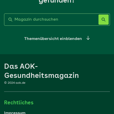
gefunden?
Label nicht gesetzt
Themenübersicht einblenden
Ernährung
Das AOK-
Sport
Gesundheitsmagazin
© 2024 aok.de
Familie
Rechtliches
Reisen
Impressum