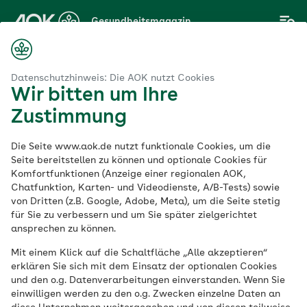
Zum
Gesundheitsmagazin
Hauptinhalt
springen
Magazin
ne
Magenspiegelung: Was passiert bei einer Gastroskopie?
Datenschutzhinweis: Die AOK nutzt Cookies
Wir bitten um Ihre
Zustimmung
Organe
Die Seite www.aok.de nutzt funktionale Cookies, um die
Magenspiegelung:
Seite bereitstellen zu können und optionale Cookies für
Komfortfunktionen (Anzeige einer regionalen AOK,
Chatfunktion, Karten- und Videodienste, A/B-Tests) sowie
Was passiert bei
von Dritten (z.B. Google, Adobe, Meta), um die Seite stetig
für Sie zu verbessern und um Sie später zielgerichtet
einer Gastroskopie?
ansprechen zu können.
Mit einem Klick auf die Schaltfläche „Alle akzeptieren“
erklären Sie sich mit dem Einsatz der optionalen Cookies
Veröffentlicht am:
und den o.g. Datenverarbeitungen einverstanden. Wenn Sie
21.08.2023
4 Minuten Lesedauer
einwilligen werden zu den o.g. Zwecken einzelne Daten an