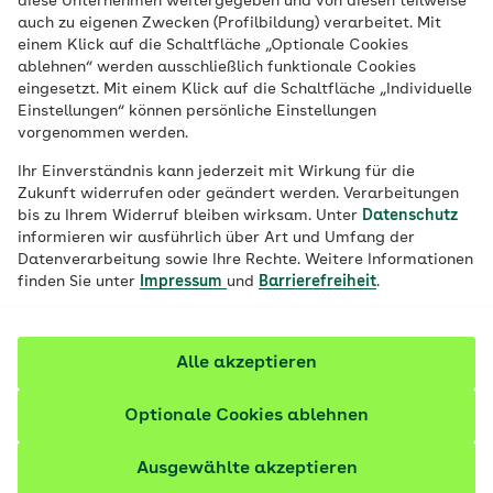
diese Unternehmen weitergegeben und von diesen teilweise
Von dauerhaften Magenschmerzen bis zu
auch zu eigenen Zwecken (Profilbildung) verarbeitet. Mit
wiederkehrendem Sodbrennen: Mit einer
einem Klick auf die Schaltfläche „Optionale Cookies
ablehnen“ werden ausschließlich funktionale Cookies
Magenspiegelung lassen sich die Ursachen
eingesetzt. Mit einem Klick auf die Schaltfläche „Individuelle
für Beschwerden des Verdauungstrakts
Einstellungen“ können persönliche Einstellungen
vorgenommen werden.
meist schnell klären. Wie eine
Gastroskopie abläuft und wie Sie sich
Ihr Einverständnis kann jederzeit mit Wirkung für die
Zukunft widerrufen oder geändert werden. Verarbeitungen
vorbereiten können.
bis zu Ihrem Widerruf bleiben wirksam. Unter
Datenschutz
informieren wir ausführlich über Art und Umfang der
Fachlich geprüft
Datenverarbeitung sowie Ihre Rechte. Weitere Informationen
finden Sie unter
Impressum
und
Barrierefreiheit
.
Alle akzeptieren
Optionale Cookies ablehnen
Ausgewählte akzeptieren