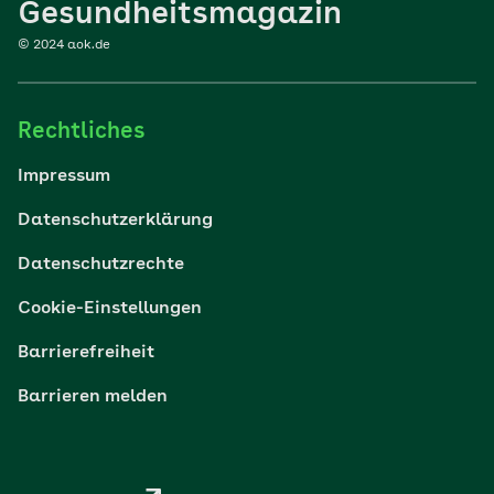
Gesundheitsmagazin
© 2024 aok.de
Familie
Rechtliches
Reisen
Impressum
Wohlbefinden
Datenschutzerklärung
Datenschutzrechte
Körper & Psyche
Cookie-Einstellungen
Digital gesund
Barrierefreiheit
Barrieren melden
Nachhaltigkeit
Pflege