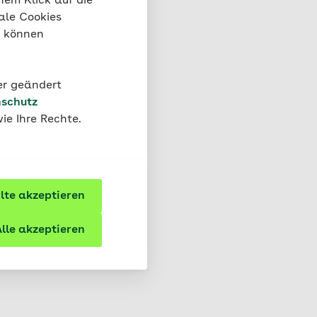
nem Klick auf die
ale Cookies
“ können
der geändert
schutz
ie Ihre Rechte.
te akzeptieren
lle akzeptieren
konsum und Verzicht auf