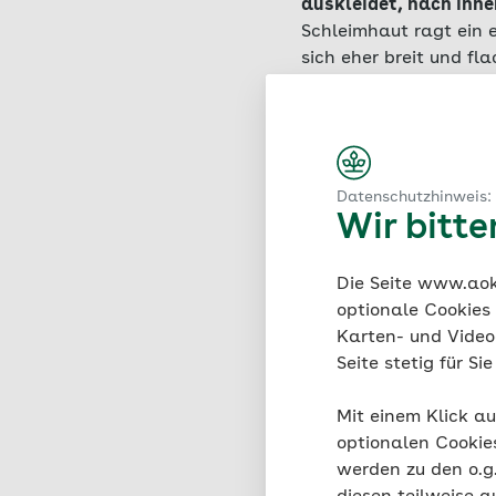
auskleidet, nach inne
Schleimhaut ragt ein e
sich eher breit und fl
Darmpolypen können im
Treten sehr viele Poly
nach ihrer Form und Gr
letzten beiden Absch
Datenschutzhinweis:
(oder Mastdarm), ne
Wir bitt
Die Seite www.aok.
optionale Cookies
Karten- und Videod
Seite stetig für S
Mit einem Klick au
optionalen Cookie
werden zu den o.