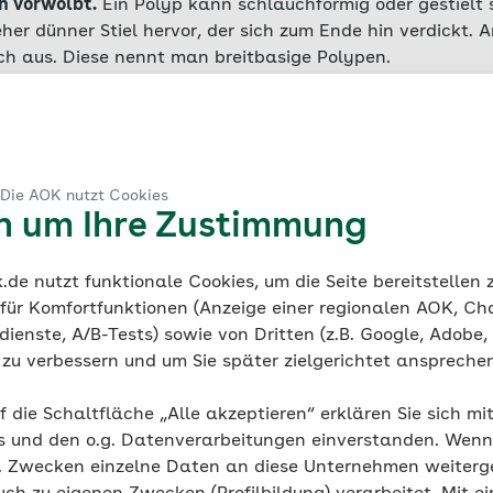
n vorwölbt.
Ein Polyp kann schlauchförmig oder gestielt s
her dünner Stiel hervor, der sich zum Ende hin verdickt. 
ach aus. Diese nennt man breitbasige Polypen.
 Dünn- und Dickdarm sowohl einzeln als auch in großer
pen auf, spricht man von einer
Polyposis
. Man unterschei
öße, sondern auch nach dem Ort, an dem sie sich bilden. 
nitten des Dickdarms auftreten, dem Kolon (oder Grimmd
 Die AOK nutzt Cookies
nnt man
kolorektale Polypen
.
en um Ihre Zustimmung
de nutzt funktionale Cookies, um die Seite bereitstellen
 für Komfortfunktionen (Anzeige einer regionalen AOK, Ch
ienste, A/B-Tests) sowie von Dritten (z.B. Google, Adobe,
ie zu verbessern und um Sie später zielgerichtet anspreche
f die Schaltfläche „Alle akzeptieren“ erklären Sie sich mi
s und den o.g. Datenverarbeitungen einverstanden. Wenn 
g. Zwecken einzelne Daten an diese Unternehmen weiter