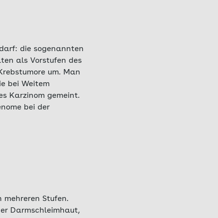
edarf: die sogenannten
ten als Vorstufen des
 Krebstumore um. Man
ie bei Weitem
les Karzinom gemeint.
enome bei der
n mehreren Stufen.
der Darmschleimhaut,