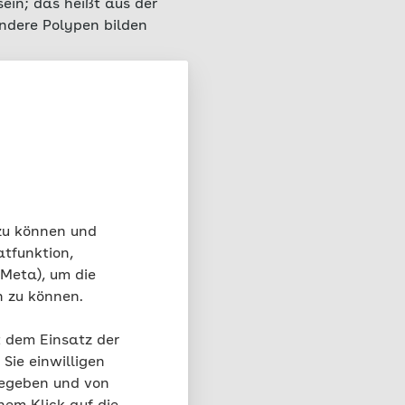
ein; das heißt aus der
Andere Polypen bilden
 Zahl auftreten.
det Polypen nicht nur
Polypen, die in den
arm) sowie dem Rektum
 zu können und
atfunktion,
 Meta), um die
n zu können.
t dem Einsatz der
Sie einwilligen
gegeben und von