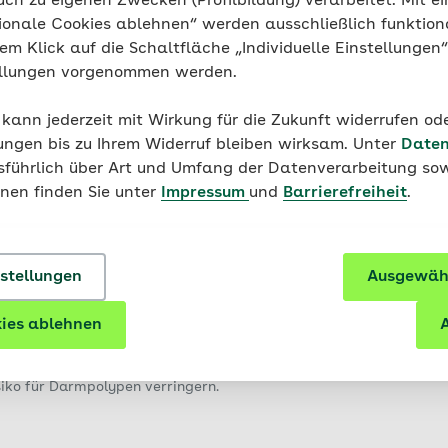
uch zu eigenen Zwecken (Profilbildung) verarbeitet. Mit ei
ionale Cookies ablehnen“ werden ausschließlich funktion
nem Klick auf die Schaltfläche „Individuelle Einstellungen
ellungen vorgenommen werden.
 kann jederzeit mit Wirkung für die Zukunft widerrufen o
ungen bis zu Ihrem Widerruf bleiben wirksam. Unter
Daten
usführlich über Art und Umfang der Datenverarbeitung sow
onen finden Sie unter
Impressum
und
Barrierefreiheit
.
nstellungen
Ausgewähl
ies ablehnen
A
e mit viel Bewegung, ausgewogener Ernährung, mäßigem Alkohol
iko für Darmpolypen verringern.