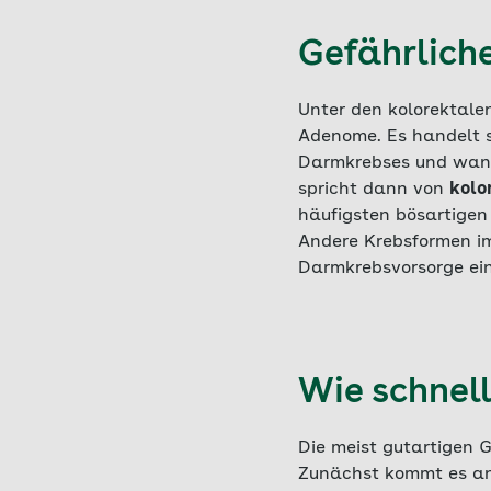
Gefährlich
Unter den kolorektale
Adenome. Es handelt s
Darmkrebses und wand
spricht dann von
kolo
häufigsten bösartigen
Andere Krebsformen i
Darmkrebsvorsorge eine
Wie schnel
Die meist gutartigen 
Zunächst kommt es an 