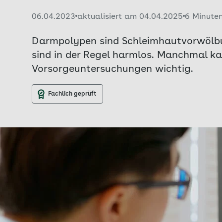
Veröffentlicht am:
06.04.2023
aktualisiert am 04.04.2025
6 Minute
Darmpolypen sind Schleimhautvorwölbun
sind in der Regel harmlos. Manchmal ka
Vorsorgeuntersuchungen wichtig.
Fachlich geprüft