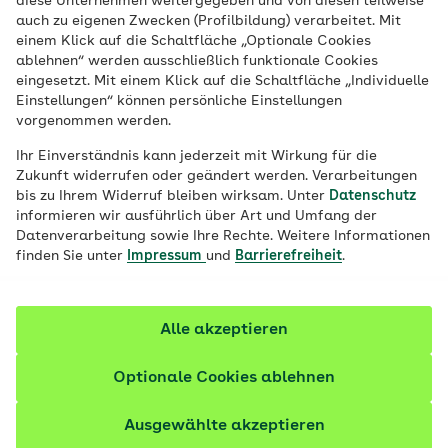
diese Unternehmen weitergegeben und von diesen teilweise
Veröffentlicht am:
12.02.2026
4 Minuten Lesedauer
auch zu eigenen Zwecken (Profilbildung) verarbeitet. Mit
von
Jennifer Ann Steinort
einem Klick auf die Schaltfläche „Optionale Cookies
ablehnen“ werden ausschließlich funktionale Cookies
eingesetzt. Mit einem Klick auf die Schaltfläche „Individuelle
Viele Kinder bewegen sich im Alltag zu
Einstellungen“ können persönliche Einstellungen
wenig. Eine Studie zeigt, dass langes
vorgenommen werden.
Sitzen bereits in jungen Jahren das Herz
Ihr Einverständnis kann jederzeit mit Wirkung für die
belasten kann. Gleichzeitig wird deutlich:
Zukunft widerrufen oder geändert werden. Verarbeitungen
Schon leichte Bewegung kann das Risiko
bis zu Ihrem Widerruf bleiben wirksam. Unter
Datenschutz
informieren wir ausführlich über Art und Umfang der
für frühe Herzveränderungen spürbar
Datenverarbeitung sowie Ihre Rechte. Weitere Informationen
senken.
finden Sie unter
Impressum
und
Barrierefreiheit
.
Fachlich geprüft
Alle akzeptieren
Optionale Cookies ablehnen
Ausgewählte akzeptieren