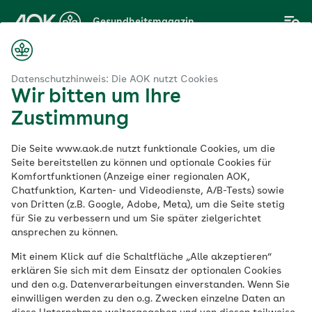
Zum
Gesundheitsmagazin
Hauptinhalt
springen
Magazin
egungsmangel bei Kindern ist schlecht für die Herzgesundheit
Datenschutzhinweis: Die AOK nutzt Cookies
Wir bitten um Ihre
Zustimmung
Herz & Kreislauf
Die Seite www.aok.de nutzt funktionale Cookies, um die
Bewegungsmangel
Seite bereitstellen zu können und optionale Cookies für
Komfortfunktionen (Anzeige einer regionalen AOK,
Chatfunktion, Karten- und Videodienste, A/B-Tests) sowie
bei Kindern ist
von Dritten (z.B. Google, Adobe, Meta), um die Seite stetig
für Sie zu verbessern und um Sie später zielgerichtet
schlecht für die
ansprechen zu können.
Mit einem Klick auf die Schaltfläche „Alle akzeptieren“
Herzgesundheit
erklären Sie sich mit dem Einsatz der optionalen Cookies
und den o.g. Datenverarbeitungen einverstanden. Wenn Sie
einwilligen werden zu den o.g. Zwecken einzelne Daten an