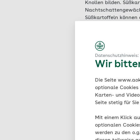
Knollen bilden. Süßka
Nachtschattengewächs
Süßkartoffeln können 
allerdings gibt es au
ihrem in Europa weite
sind sie durch einen b
mild, ihr Aroma erinn
Datenschutzhinweis:
Wir bitt
Welche Nä
Die Seite www.aok.
optionale Cookies
Süßkartof
Karten- und Videod
Seite stetig für S
Süßkartoffeln glänzen
Mit einem Klick au
Bataten sind gute Sa
optionalen Cookie
Kohlenhydraten jede M
werden zu den o.
Kohlenhydrate und Ball