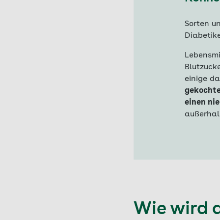
Sorten un
Diabetik
Lebensmi
Blutzuck
einige d
gekochte
einen nie
außerhal
Wie wird d