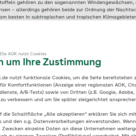
rtoffeln gehören zu den sogenannten Windengewächsen, d
en – allerdings gehören beide zur Ordnung der Nachtsc
am besten in subtropischen und tropischen Klimagebiet
ch erste Anbauversuche in Deutschland. Auch optisch unte
rverbreiteten Gegenstück: Meist haben sie ein intensive
estimmten Pflanzenfarbstoff auch violett.
Bataten schme
ert an gekochten
Kürbis
oder Karotte.
 Die AOK nutzt Cookies
en um Ihre Zustimmung
hrstoffe stecken in der
de nutzt funktionale Cookies, um die Seite bereitstellen
 für Komfortfunktionen (Anzeige einer regionalen AOK, Ch
fel?
ienste, A/B-Tests) sowie von Dritten (z.B. Google, Adobe,
ie zu verbessern und um Sie später zielgerichtet anspreche
 in vielen Gerichten als Hauptkomponente oder als Beila
f die Schaltfläche „Alle akzeptieren“ erklären Sie sich mi
ttmacher.
Sie enthalten wenig Fett und Eiweiß
und liefer
s und den o.g. Datenverarbeitungen einverstanden. Wenn 
enge Energie und Ballaststoffe. Im Vergleich: Die Kartof
g. Zwecken einzelne Daten an diese Unternehmen weiter
aststoffe als die Süßkartoffel, allerdings im Verhältnis 