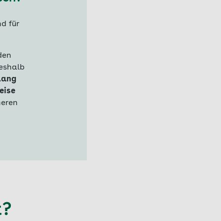
d für
den
weshalb
Lang
eise
heren
t?