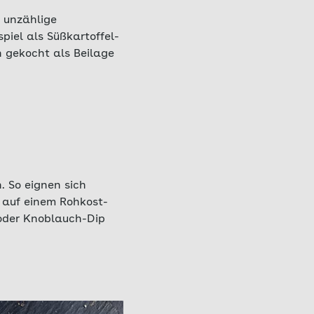
t unzählige
piel als Süßkartoffel-
h gekocht als Beilage
. So eignen sich
h auf einem Rohkost-
 oder Knoblauch-Dip