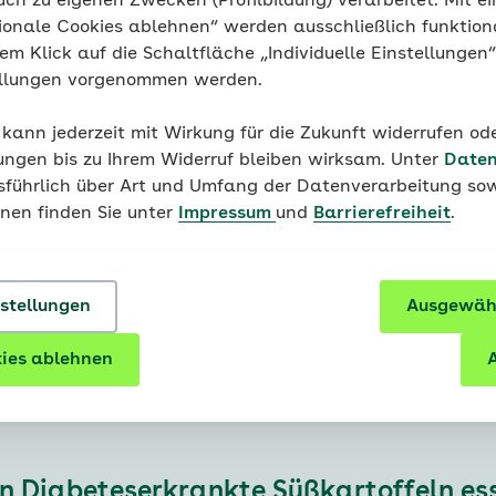
uch zu eigenen Zwecken (Profilbildung) verarbeitet. Mit ei
ionale Cookies ablehnen“ werden ausschließlich funktion
 punkten Süßkartoffeln auch mit vielen
Vitaminen
und 
nem Klick auf die Schaltfläche „Individuelle Einstellungen
l mehr Calcium,
Vitamin C
und
Vitamin E
als Kartoffeln.
ellungen vorgenommen werden.
tin, der Vorstufe von Vitamin A, die den Bataten ihre l
Süßkartoffeln stecken rund 8 Milligramm Beta-Carotin.
 kann jederzeit mit Wirkung für die Zukunft widerrufen o
 Stoffwechsel. Es sorgt zum Beispiel dafür, dass sich die
ungen bis zu Ihrem Widerruf bleiben wirksam. Unter
Daten
r anderem wichtig, um Haut und Schleimhäute gesund zu 
usführlich über Art und Umfang der Datenverarbeitung sow
Augen-Vitamin“. In seiner umgewandelten Form Retinal so
onen finden Sie unter
Impressum
und
Barrierefreiheit
.
gut funktioniert.
nstellungen
Ausgewähl
ies ablehnen
A
n Diabeteserkrankte Süßkartoffeln es