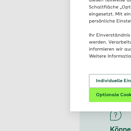
diesen teilweise a
Schaltfläche „Opt
Neben Kohlenhydraten
eingesetzt. Mit ei
enthalten zum Beispie
persönliche Einst
sind sie an Beta-Caro
verleiht.
In 100 Gramm 
Ihr Einverständnis
wichtige Funktionen im
werden. Verarbeit
können – das ist unte
informieren wir a
Vitamin A zudem als „
Weitere Informati
dafür, dass das Sehen 
Individuelle Ei
Optionale Cook
Könne