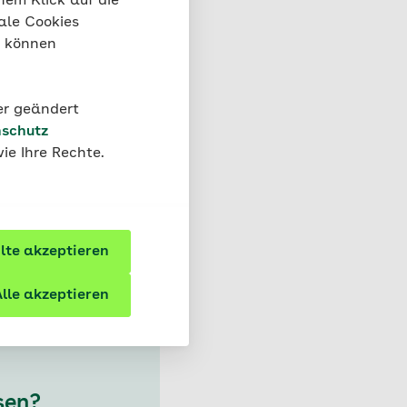
nem Klick auf die
ale Cookies
Mineralstoffen.
Sie
“ können
Besonders reichhaltig
euchtend orange Farbe
 Vitamin A hat
der geändert
 Zellen ausbilden
schutz
halten. Bekannt ist
ie Ihre Rechte.
rgt es in der Netzhaut
te akzeptieren
lle akzeptieren
sen?