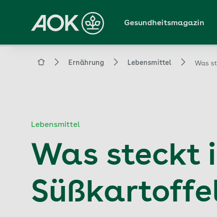
Zum
Hauptinhalt
Gesundheitsmagazin
springen
Magazin
Ernährung
Lebensmittel
Was st
Lebensmittel
Was steckt 
Süßkartoffe