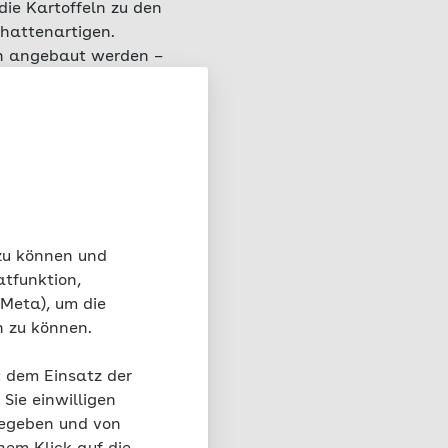
ie Kartoffeln zu den
hattenartigen.
en angebaut werden –
rscheiden sie sich von
s Orange, manchmal
cken süßlich und
 zu können und
atfunktion,
 Meta), um die
n zu können.
ge. Kein Wunder, denn
t dem Einsatz der
n durch den Gehalt an
Sie einwilligen
fel enthält weniger
gegeben und von
auch weniger Fett.