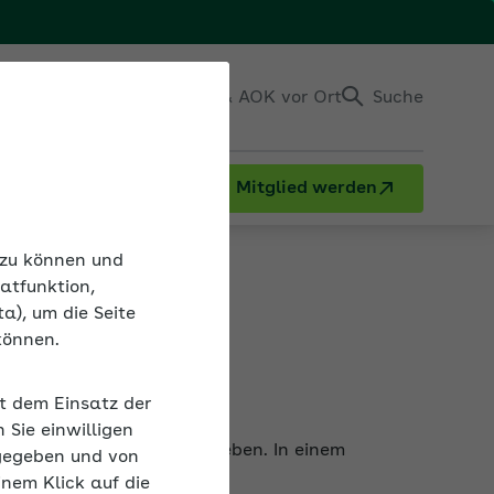
Einloggen
Kontakt & AOK vor Ort
Suche
Mitglied werden
n zu können und
atfunktion,
a), um die Seite
können.
uktur
it dem Einsatz der
r ist gesetzlich vorgeschrieben. In einem
Sie einwilligen
gegeben und von
inem Klick auf die