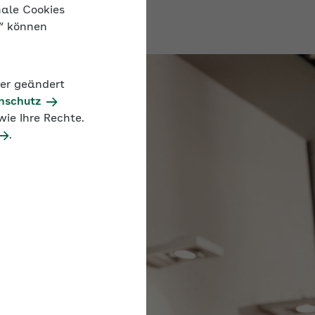
nale Cookies
n“ können
der geändert
nschutz
ie Ihre Rechte.
.