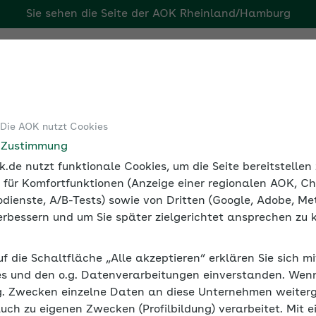
Sie sehen die Seite der
AOK Rheinland/Hamburg
g
Tools
Medien und Seminare
 Die AOK nutzt Cookies
bildungsplan gibt der dualen Ausbildung Struktur
e Zustimmung
.de nutzt funktionale Cookies, um die Seite bereitstelle
 für Komfortfunktionen (Anzeige einer regionalen AOK, Ch
dienste, A/B-Tests) sowie von Dritten (Google, Adobe, Met
 verbessern und um Sie später zielgerichtet ansprechen zu 
t der dualen Ausbildung Str
uf die Schaltfläche „Alle akzeptieren“ erklären Sie sich m
rufsausbildung nach zeitlichen und sachlichen Inhalten. E
s und den o.g. Datenverarbeitungen einverstanden. Wenn 
rer dualen Ausbildung bis zur Abschlussprüfung fest.
g. Zwecken einzelne Daten an diese Unternehmen weiter
auch zu eigenen Zwecken (Profilbildung) verarbeitet. Mit e