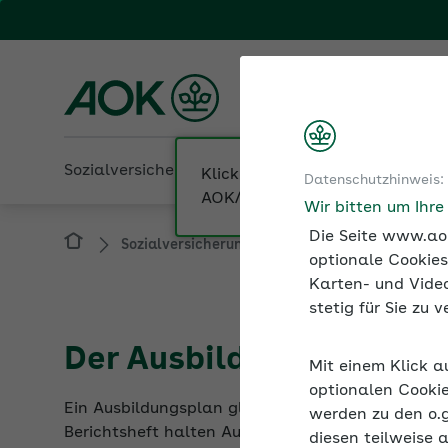
Fachportal für Arbeitgeber
AOK Rheinland/Hambur
Sozialversicherung
Betriebliche Gesundheit
Datenschutzhinweis:
Sozialversicherung
Ausbilden
Der Aus
Wir bitten um Ihr
Die Seite www.aok
optionale Cookies
Karten- und Video
stetig für Sie zu
Der Ausbildungsplan gib
Mit einem Klick a
Ein Ausbildungsplan gliedert die Inhalte einer Be
optionalen Cookie
Berichtsheft halten Auszubildende den Verlauf ih
werden zu den o.
diesen teilweise 