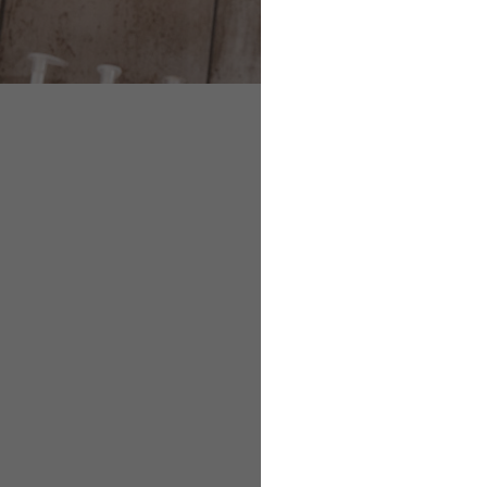
Plan für den Ausbi
Lerninhalte und Au
Berichtsheft im Au
Abschluss der Ausb
Plan für den A