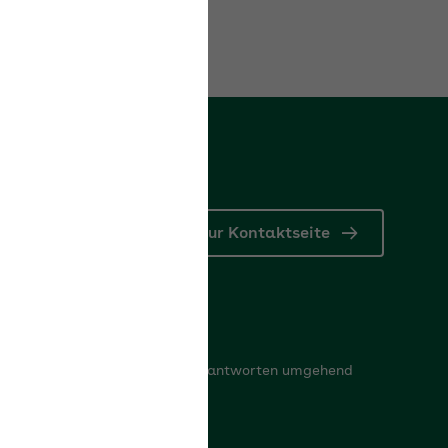
Zur Kontaktseite
ontaktformular
elden Sie uns Ihr Anliegen, wir antworten umgehend
der rufen Sie zurück.
um Kontaktformular