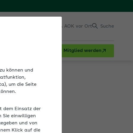
Einloggen
Kontakt & AOK vor Ort
Suche
Mitglied werden
deo: Positive Psychologie
n zu können und
atfunktion,
a), um die Seite
können.
en in der
it dem Einsatz der
e.
Sie einwilligen
gegeben und von
inem Klick auf die