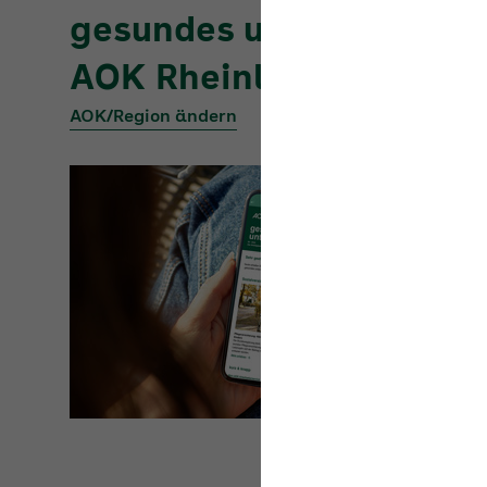
AOK Rheinland/Hambur
AOK/Region ändern