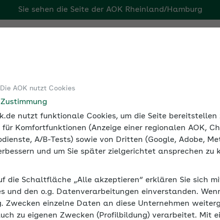
Sie sehen die Seite der
AOK Rheinland/Hamburg
g
Tools
Medien und Seminare
 Die AOK nutzt Cookies
Seminarvideos Betriebliche Gesundheitsförderung
Seminarvi
e Zustimmung
.de nutzt funktionale Cookies, um die Seite bereitstelle
 für Komfortfunktionen (Anzeige einer regionalen AOK, Ch
dienste, A/B-Tests) sowie von Dritten (Google, Adobe, Met
Psychologie
 verbessern und um Sie später zielgerichtet ansprechen zu 
ie auf Ihr Unternehmen haben kann, zeigen Ihn
uf die Schaltfläche „Alle akzeptieren“ erklären Sie sich m
Experten der AOK und der Psychologe Nico Ros
s und den o.g. Datenverarbeitungen einverstanden. Wenn 
g. Zwecken einzelne Daten an diese Unternehmen weiter
auch zu eigenen Zwecken (Profilbildung) verarbeitet. Mit e