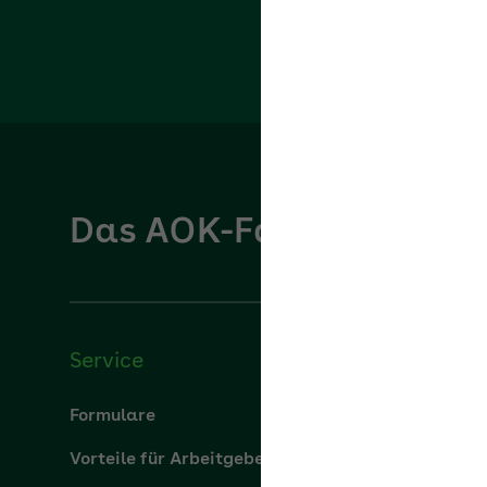
Das AOK-Fachportal für
Service
Über u
Formulare
Über uns
Vorteile für Arbeitgeber
aok.de
Apps
Leistung