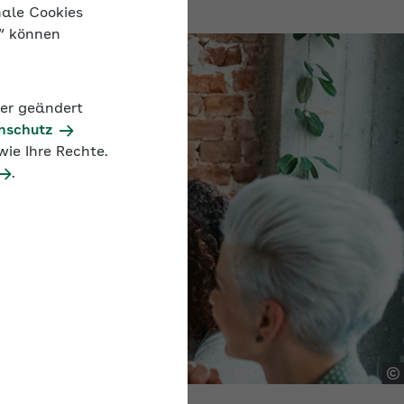
nale Cookies
n“ können
der geändert
nschutz
ie Ihre Rechte.
.