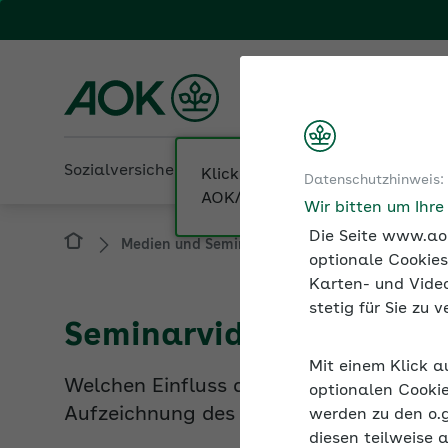
Fachportal für Arbeitgeber
AOK Rheinland/Hambur
Sozialversicherung
Betriebliche Gesundheit
Datenschutzhinweis:
Medien und Seminare
Seminarvideos
Wir bitten um Ihr
Die Seite www.aok
optionale Cookies
Karten- und Video
Seminarvideo: Positive 
stetig für Sie zu
Welchen Einfluss die Positive Psycholog
Mit einem Klick a
Aufzeichnung des Online-Seminars die 
optionalen Cookie
werden zu den o.
diesen teilweise 