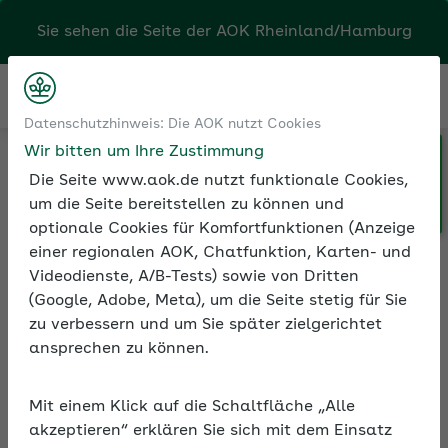
Sie sehen die Seite der
AOK Rheinland/Hamburg
Kontakt
Menü
Datenschutzhinweis: Die AOK nutzt Cookies
Wir bitten um Ihre Zustimmung
Klicken Sie hier, wenn Sie Ihre
Medien und Seminare
Seminarvideos
AOK/Region wechseln möchten.
Die Seite www.aok.de nutzt funktionale Cookies,
Seminarvideos Sozialversicherung
um die Seite bereitstellen zu können und
Seminar-on-demand: eAU – Neuerungen ab 1. Januar 2025
optionale Cookies für Komfortfunktionen (Anzeige
einer regionalen AOK, Chatfunktion, Karten- und
Videodienste, A/B-Tests) sowie von Dritten
(Google, Adobe, Meta), um die Seite stetig für Sie
Seminar-on-demand: eAU
zu verbessern und um Sie später zielgerichtet
– Neuerungen ab 1.
ansprechen zu können.
Januar 2025
Die AOK hat in einem Seminar-on-demand
Mit einem Klick auf die Schaltfläche „Alle
die Änderungen am eAU-Verfahren 2025
akzeptieren“ erklären Sie sich mit dem Einsatz