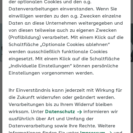
der optionalen Cookies und den o.g.
vorgestellt.
Datenverarbeitungen einverstanden. Wenn Sie
einwilligen werden zu den o.g. Zwecken einzelne
Daten an diese Unternehmen weitergegeben und
von diesen teilweise auch zu eigenen Zwecken
(Profilbildung) verarbeitet. Mit einem Klick auf die
Schaltfläche „Optionale Cookies ablehnen“
werden ausschließlich funktionale Cookies
eingesetzt. Mit einem Klick auf die Schaltfläche
„Individuelle Einstellungen“ können persönliche
Einstellungen vorgenommen werden.
Video
Ihr Einverständnis kann jederzeit mit Wirkung für
die Zukunft widerrufen oder geändert werden.
eAU: Neuerungen ab 1. Januar 2025
Verarbeitungen bis zu Ihrem Widerruf bleiben
wirksam. Unter
Datenschutz
informieren wir
In rund 60 Minuten erfahren Sie im Video, welche
ausführlich über Art und Umfang der
Neuerungen es beim eAU-Verfahren gibt. Zudem
Datenverarbeitung sowie Ihre Rechte. Weitere
erhalten Sie wertvolle Tipps für die Praxis, um