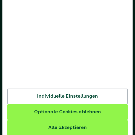
AOK Bayern
AOK Bremen/Bremerhaven
AOK Hessen
AOK Niedersachsen
AOK Nordost
AOK NordWest
AOK PLUS
AOK Rheinland-Pfalz/Saarland
Individuelle Einstellungen
AOK Rheinland/Hamburg
Optionale Cookies ablehnen
AOK Sachsen-Anhalt
Alle akzeptieren