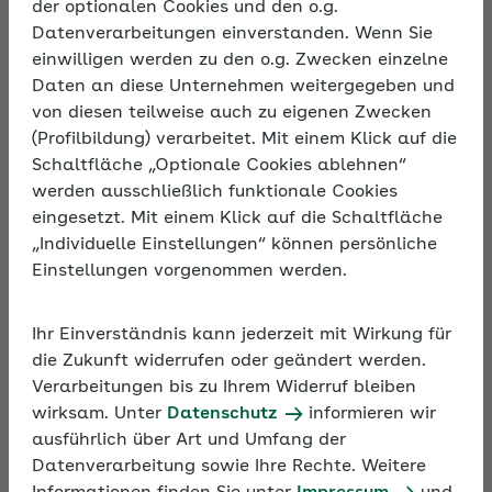
der optionalen Cookies und den o.g.
Datenverarbeitungen einverstanden. Wenn Sie
einwilligen werden zu den o.g. Zwecken einzelne
Beschreibung
Daten an diese Unternehmen weitergegeben und
Konsum von Cannabis ist gesetzlich geregelt und
von diesen teilweise auch zu eigenen Zwecken
seit 2024 teillegal. Viele Arbeitgeber fragen sich,
(Profilbildung) verarbeitet. Mit einem Klick auf die
ob und welche Auswirkungen das auf den Betrieb
Schaltfläche „Optionale Cookies ablehnen“
hat. Ist der Joint am Vorabend in Ordnung? Wann
werden ausschließlich funktionale Cookies
sind Beschäftigte beeinträchtigt? Welche
eingesetzt. Mit einem Klick auf die Schaltfläche
Regelungen gelten für den Betrieb? Diese Fragen
„Individuelle Einstellungen“ können persönliche
beantwortet das Online-Seminar mit vielen
Einstellungen vorgenommen werden.
Praxistipps.
Ihr Einverständnis kann jederzeit mit Wirkung für
die Zukunft widerrufen oder geändert werden.
Verarbeitungen bis zu Ihrem Widerruf bleiben
wirksam. Unter
Datenschutz
informieren wir
ausführlich über Art und Umfang der
Datenverarbeitung sowie Ihre Rechte. Weitere