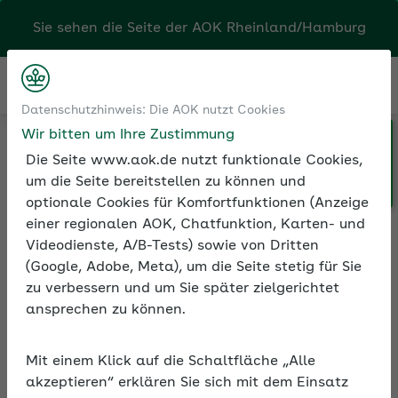
Sie sehen die Seite der
AOK Rheinland/Hamburg
Kontakt
Menü
Datenschutzhinweis: Die AOK nutzt Cookies
Wir bitten um Ihre Zustimmung
Klicken Sie hier, wenn Sie Ihre
Medien und Seminare
Die Seite www.aok.de nutzt funktionale Cookies,
AOK/Region wechseln möchten.
Informationen zur Seminarreihe
um die Seite bereitstellen zu können und
optionale Cookies für Komfortfunktionen (Anzeige
einer regionalen AOK, Chatfunktion, Karten- und
Videodienste, A/B-Tests) sowie von Dritten
Rubrik: Cannabis und
(Google, Adobe, Meta), um die Seite stetig für Sie
Suchtprävention im
zu verbessern und um Sie später zielgerichtet
Unternehmen
ansprechen zu können.
Alle Seminare
Mit einem Klick auf die Schaltfläche „Alle
akzeptieren“ erklären Sie sich mit dem Einsatz