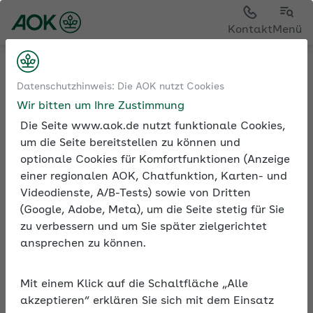
Sie sehen die Seite der
AOK Rheinland/Hamburg
Kontakt
Menü
Medien und Seminare
Arbeitgeber-
Datenschutzhinweis: Die AOK nutzt Cookies
Newsletter
2026-05
Wir bitten um Ihre Zustimmung
BGF und Nudging für Azubis: in der Betriebspraxis erprobt
Die Seite www.aok.de nutzt funktionale Cookies,
um die Seite bereitstellen zu können und
optionale Cookies für Komfortfunktionen (Anzeige
einer regionalen AOK, Chatfunktion, Karten- und
BGF und Nudging für
Videodienste, A/B-Tests) sowie von Dritten
Azubis: in der
(Google, Adobe, Meta), um die Seite stetig für Sie
Betriebspraxis erprobt
zu verbessern und um Sie später zielgerichtet
ansprechen zu können.
Der Einstieg ins Berufsleben bringt für
viele junge Menschen mehr als neue
Aufgaben mit sich. Neben fachlichen
Mit einem Klick auf die Schaltfläche „Alle
akzeptieren“ erklären Sie sich mit dem Einsatz
Anforderungen bedeutet es vor allem, sich