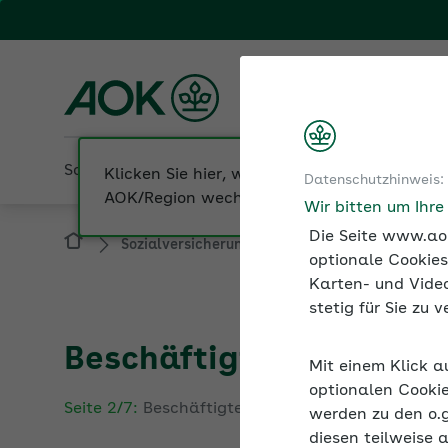
Fachportal für Arbeitgeber
AOK Nordost
Sozialversicherung
Betriebliche Gesundheit
Datenschutzhinweis:
Sozialversicherung
Meldungen zur Sozialv
Wir bitten um Ihr
Die Seite www.aok
optionale Cookies
Karten- und Video
stetig für Sie zu
Beschäftigte melden u
Mit einem Klick a
Seite 2/7:
Beschäftigte melden und Jahresmeldu
optionalen Cookie
werden zu den o.
Arbeitgeber melden Beschäftigte zur Sozialversic
diesen teilweise 
zusätzlich Sofortmeldungen abzugeben.