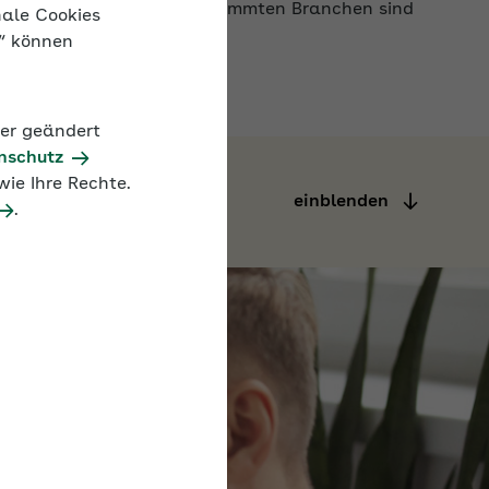
nale Cookies
n“ können
der geändert
nschutz
einblenden
ie Ihre Rechte.
.