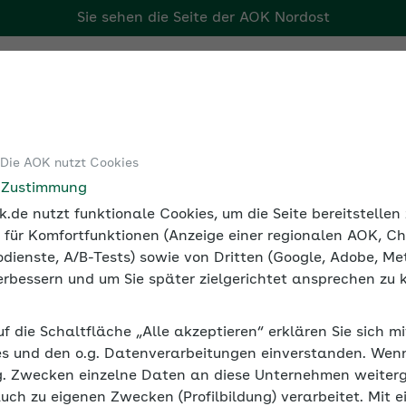
Sie sehen die Seite der
AOK Nordost
Tools
Medien und Seminare
 Die AOK nutzt Cookies
ersicherung
DEÜV-Meldegründe und Fristen
Beschäftigt
e Zustimmung
.de nutzt funktionale Cookies, um die Seite bereitstelle
 für Komfortfunktionen (Anzeige einer regionalen AOK, Ch
dienste, A/B-Tests) sowie von Dritten (Google, Adobe, Met
 verbessern und um Sie später zielgerichtet ansprechen zu 
nd Jahresmeldungen erstatt
uf die Schaltfläche „Alle akzeptieren“ erklären Sie sich m
ngen erstatten
s und den o.g. Datenverarbeitungen einverstanden. Wenn 
g. Zwecken einzelne Daten an diese Unternehmen weiter
herung (SV) an. Das gilt auch für Saisonkräfte und gerin
auch zu eigenen Zwecken (Profilbildung) verarbeitet. Mit e