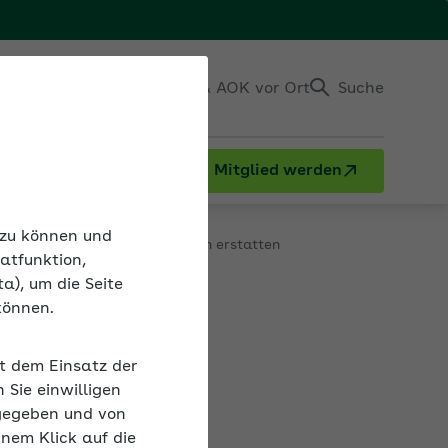
Einloggen
Kontakt & AOK vor Ort
Suche
Mitglied werden
e melden und Jahresmeldungen erstatten
n zu können und
atfunktion,
a), um die Seite
können.
en
it dem Einsatz der
Sie einwilligen
gegeben und von
gfügig Beschäftigte. In bestimmten Branchen sind
inem Klick auf die