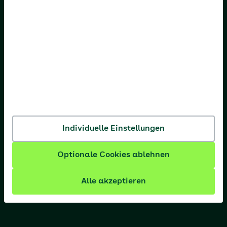
AOK Hessen
AOK Niedersachsen
AOK Nordost
AOK NordWest
AOK PLUS
AOK Rheinland-Pfalz/Saarland
AOK Rheinland/Hamburg
Individuelle Einstellungen
AOK Sachsen-Anhalt
Optionale Cookies ablehnen
Alle akzeptieren