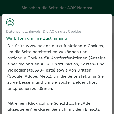
Sie sehen die Seite der
AOK Nordost
Kontakt
Menü
Datenschutzhinweis: Die AOK nutzt Cookies
Wir bitten um Ihre Zustimmung
Klicken Sie hier, wenn Sie Ihre
Medien und Seminare
Seminarvideos
AOK/Region wechseln möchten.
Die Seite www.aok.de nutzt funktionale Cookies,
Seminarvideos Sozialversicherung
um die Seite bereitstellen zu können und
Seminarvideo: Saisonkräfte in der SV
optionale Cookies für Komfortfunktionen (Anzeige
einer regionalen AOK, Chatfunktion, Karten- und
Videodienste, A/B-Tests) sowie von Dritten
(Google, Adobe, Meta), um die Seite stetig für Sie
Seminarvideo:
zu verbessern und um Sie später zielgerichtet
Saisonkräfte in der SV
ansprechen zu können.
In rund 90 Minuten erfahren Sie im Video,
welche Regelungen für Arbeitgeber mit
Mit einem Klick auf die Schaltfläche „Alle
akzeptieren“ erklären Sie sich mit dem Einsatz
Saisonkräften aus dem Ausland zu