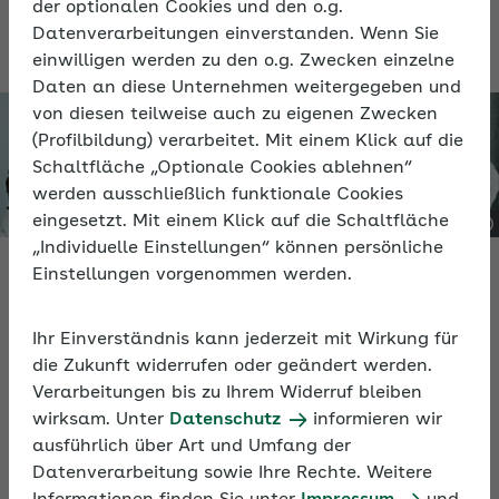
der optionalen Cookies und den o.g.
beachten sind.
Datenverarbeitungen einverstanden. Wenn Sie
einwilligen werden zu den o.g. Zwecken einzelne
Daten an diese Unternehmen weitergegeben und
von diesen teilweise auch zu eigenen Zwecken
(Profilbildung) verarbeitet. Mit einem Klick auf die
Schaltfläche „Optionale Cookies ablehnen“
werden ausschließlich funktionale Cookies
eingesetzt. Mit einem Klick auf die Schaltfläche
„Individuelle Einstellungen“ können persönliche
Einstellungen vorgenommen werden.
Video
Ihr Einverständnis kann jederzeit mit Wirkung für
die Zukunft widerrufen oder geändert werden.
Saisonkräfte in der SV
Verarbeitungen bis zu Ihrem Widerruf bleiben
wirksam. Unter
Datenschutz
informieren wir
ausführlich über Art und Umfang der
Das Video erläutert die Besonderheiten und
Datenverarbeitung sowie Ihre Rechte. Weitere
Regelungen für den Einsatz von Saisonkräften aus