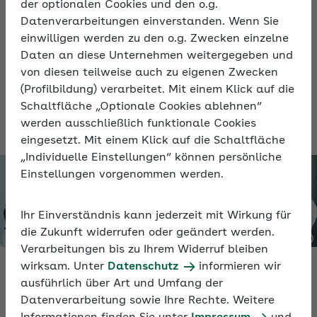
der optionalen Cookies und den o.g.
und Produktivität der Beschäftigten. Wenn
Datenverarbeitungen einverstanden. Wenn Sie
Arbeit als sinnstiftend wahrgenommen
einwilligen werden zu den o.g. Zwecken einzelne
wird, wirkt sich dies positiv auf die
Daten an diese Unternehmen weitergegeben und
von diesen teilweise auch zu eigenen Zwecken
Gesundheit, das Engagement, die
(Profilbildung) verarbeitet. Mit einem Klick auf die
Motivation und die Identifikation mit dem
Schaltfläche „Optionale Cookies ablehnen“
Unternehmen aus.
werden ausschließlich funktionale Cookies
eingesetzt. Mit einem Klick auf die Schaltfläche
„Individuelle Einstellungen“ können persönliche
Einstellungen vorgenommen werden.
Ihr Einverständnis kann jederzeit mit Wirkung für
die Zukunft widerrufen oder geändert werden.
Verarbeitungen bis zu Ihrem Widerruf bleiben
wirksam. Unter
Datenschutz
informieren wir
ausführlich über Art und Umfang der
Datenverarbeitung sowie Ihre Rechte. Weitere
Video