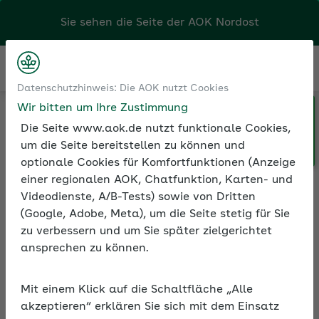
Sie sehen die Seite der
AOK Nordost
Kontakt
Menü
Datenschutzhinweis: Die AOK nutzt Cookies
Wir bitten um Ihre Zustimmung
Klicken Sie hier, wenn Sie Ihre
Medien und Seminare
Seminarvideos
Die Seite www.aok.de nutzt funktionale Cookies,
AOK/Region wechseln möchten.
videos Betriebliche Gesundheitsförderung
um die Seite bereitstellen zu können und
ideo: Arbeiten mit Sinn – macht glücklich und hält gesund
optionale Cookies für Komfortfunktionen (Anzeige
einer regionalen AOK, Chatfunktion, Karten- und
Videodienste, A/B-Tests) sowie von Dritten
(Google, Adobe, Meta), um die Seite stetig für Sie
Seminarvideo: Arbeiten
zu verbessern und um Sie später zielgerichtet
mit Sinn – macht
ansprechen zu können.
glücklich und hält gesund
Mit einem Klick auf die Schaltfläche „Alle
Sinn bei der Arbeit spielt eine
akzeptieren“ erklären Sie sich mit dem Einsatz
entscheidende Rolle für die Zufriedenheit