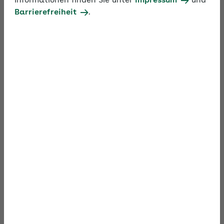
Informationen finden Sie unter
Impressum
und
Barrierefreiheit
.
Arbeiten mit Sinn: macht glücklich und hält gesund
In rund 60 Minuten erfahren Sie im Video, wie es
gelingt, dass Beschäftigte den tieferen Sinn in ihrer
Arbeit erkennen. Das stärkt die Zufriedenheit und
die Bindung ans Unternehmen – in Zeiten des
zunehmenden Fachkräftemangels ein echter
Wettbewerbsvorteil.