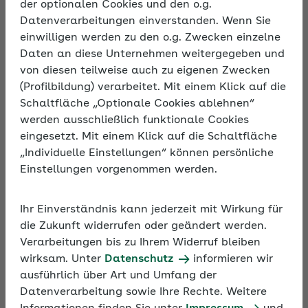
der optionalen Cookies und den o.g.
Datenverarbeitungen einverstanden. Wenn Sie
Beschreibung
einwilligen werden zu den o.g. Zwecken einzelne
Erfahren Sie im Online-Seminar, welche Faktoren
Daten an diese Unternehmen weitergegeben und
für die Zusammenarbeit von Menschen
von diesen teilweise auch zu eigenen Zwecken
verschiedenen Alters entscheidend sind. Sie
(Profilbildung) verarbeitet. Mit einem Klick auf die
erhalten direkt umsetzbare Werkzeuge,
Schaltfläche „Optionale Cookies ablehnen“
beispielsweise spezielle Übungen, für Ihr Team und
werden ausschließlich funktionale Cookies
erfahren in Praxisbeispielen, wie es in anderen
eingesetzt. Mit einem Klick auf die Schaltfläche
Unternehmen gelingt.
„Individuelle Einstellungen“ können persönliche
Einstellungen vorgenommen werden.
Sollte das Online-Seminar "GenZ und Babyboomer:
So gelingt die Zusammenarbeit" am 19.2.
Ihr Einverständnis kann jederzeit mit Wirkung für
ausgebucht sein, finden Sie das Video der
die Zukunft widerrufen oder geändert werden.
Veranstaltung ab dem 24.2. im
Verarbeitungen bis zu Ihrem Widerruf bleiben
Bereich
Seminarvideos
.
wirksam. Unter
Datenschutz
informieren wir
ausführlich über Art und Umfang der
Datenverarbeitung sowie Ihre Rechte. Weitere