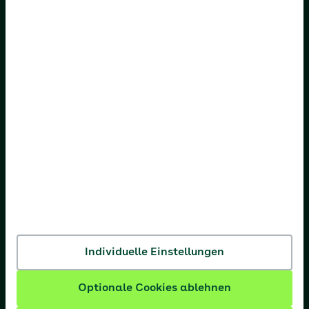
AOK Baden-Württemberg
AOK Bayern
AOK Bremen/Bremerhaven
AOK Hessen
AOK Niedersachsen
AOK Nordost
AOK NordWest
AOK PLUS
AOK Rheinland-Pfalz/Saarland
Individuelle Einstellungen
AOK Rheinland/Hamburg
Optionale Cookies ablehnen
AOK Sachsen-Anhalt