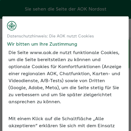
Sie sehen die Seite der
AOK Nordost
Kontakt
Menü
Datenschutzhinweis: Die AOK nutzt Cookies
Wir bitten um Ihre Zustimmung
Klicken Sie hier, wenn Sie Ihre
Medien und Seminare
Die Seite www.aok.de nutzt funktionale Cookies,
AOK/Region wechseln möchten.
Informationen zur Seminarreihe
um die Seite bereitstellen zu können und
optionale Cookies für Komfortfunktionen (Anzeige
einer regionalen AOK, Chatfunktion, Karten- und
Videodienste, A/B-Tests) sowie von Dritten
Rubrik: Zusammenarbeit
(Google, Adobe, Meta), um die Seite stetig für Sie
der Generationen
zu verbessern und um Sie später zielgerichtet
ansprechen zu können.
Alle Seminare
Mit einem Klick auf die Schaltfläche „Alle
akzeptieren“ erklären Sie sich mit dem Einsatz