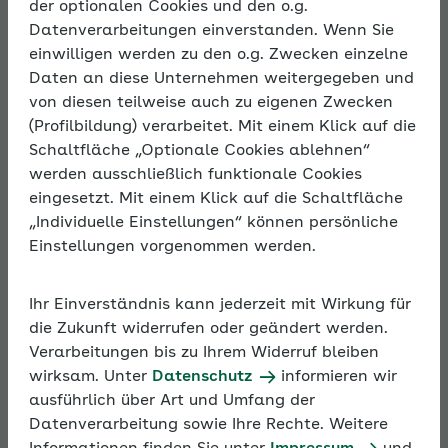
der optionalen Cookies und den o.g.
Steckbrief
Datenverarbeitungen einverstanden. Wenn Sie
einwilligen werden zu den o.g. Zwecken einzelne
Daten an diese Unternehmen weitergegeben und
von diesen teilweise auch zu eigenen Zwecken
(Profilbildung) verarbeitet. Mit einem Klick auf die
Schaltfläche „Optionale Cookies ablehnen“
werden ausschließlich funktionale Cookies
Geduld und Ausdauer sind gefragt, in den
eingesetzt. Mit einem Klick auf die Schaltfläche
Aufbaujahren eines Betrieblichen
„Individuelle Einstellungen“ können persönliche
Gesundheitsmanagement. Pfefferwerk Stadtkultur
Einstellungen vorgenommen werden.
gGmbH ist ein gemeinnütziges Unternehmen der
Kinder-, Jugend- und Eingliederungshilfe.
Ihr Einverständnis kann jederzeit mit Wirkung für
die Zukunft widerrufen oder geändert werden.
Branche:
Kinder-, Jugend- und Eingliederungshilfe
Verarbeitungen bis zu Ihrem Widerruf bleiben
Region:
Berlin
wirksam. Unter
Datenschutz
informieren wir
Unternehmensgröße:
950 Mitarbeitende
ausführlich über Art und Umfang der
Datenverarbeitung sowie Ihre Rechte. Weitere