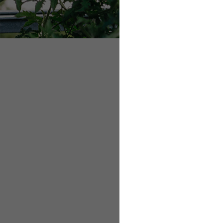
Mit der Hitze umg
Weitere Tipps für
Nachhaltige Konze
Mit der Hitze
Hitzewellen und verm