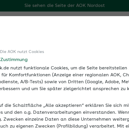
Sie sehen die Seite der
AOK Nordost
Tools
Medien und Seminare
 Die AOK nutzt Cookies
im Unternehmen
Tipps: Umweltschutz und BGF im Unternehm
e Zustimmung
.de nutzt funktionale Cookies, um die Seite bereitstelle
 für Komfortfunktionen (Anzeige einer regionalen AOK, Ch
dienste, A/B-Tests) sowie von Dritten (Google, Adobe, Met
 verbessern und um Sie später zielgerichtet ansprechen zu 
nd BGF im Unternehmen
uf die Schaltfläche „Alle akzeptieren“ erklären Sie sich m
ebens- und Arbeitswelten anzupassen. Das nützt der Umw
s und den o.g. Datenverarbeitungen einverstanden. Wenn 
g. Zwecken einzelne Daten an diese Unternehmen weiter
auch zu eigenen Zwecken (Profilbildung) verarbeitet. Mit e