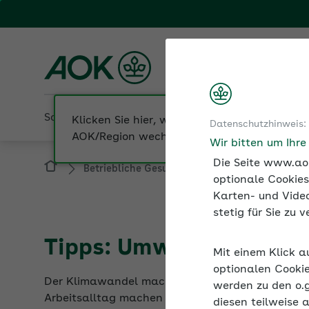
Fachportal für Arbeitgeber
AOK Nordost
Sozialversicherung
Betriebliche Gesundheit
Datenschutzhinweis:
Betriebliche Gesundheit
Nachhaltigkeit 
Wir bitten um Ihr
Die Seite www.aok
optionale Cookies
Karten- und Video
stetig für Sie zu
Tipps: Umweltschutz u
Mit einem Klick a
Der Klimawandel macht es erforderlich, unsere L
optionalen Cookie
Arbeitsalltag machen die Anpassung leichter.
werden zu den o.
diesen teilweise 