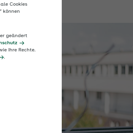
nale Cookies
n“ können
der geändert
nschutz
ie Ihre Rechte.
.