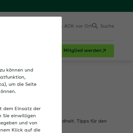
Einloggen
Kontakt & AOK vor Ort
Suche
Mitglied werden
en
n zu können und
atfunktion,
a), um die Seite
können.
it dem Einsatz der
elt und schützt die Gesundheit. Tipps für den
Sie einwilligen
gegeben und von
inem Klick auf die