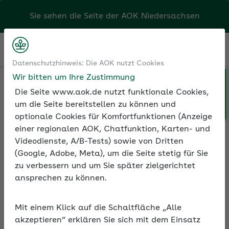
Kontakt
Menü
Klicken Sie hier, wenn Sie Ihre
n und Seminare
Seminarvideos
Datenschutzhinweis: Die AOK nutzt Cookies
AOK/Region wechseln möchten.
 Betriebliche Gesundheitsförderung
Wir bitten um Ihre Zustimmung
Positiv führen – Anregungen aus der Positiven Psychologie
Die Seite www.aok.de nutzt funktionale Cookies,
um die Seite bereitstellen zu können und
optionale Cookies für Komfortfunktionen (Anzeige
einer regionalen AOK, Chatfunktion, Karten- und
Seminarvideo: Positiv
Videodienste, A/B-Tests) sowie von Dritten
führen – Anregungen aus
(Google, Adobe, Meta), um die Seite stetig für Sie
der Positiven Psychologie
zu verbessern und um Sie später zielgerichtet
ansprechen zu können.
Wer das eigene Team begeistern möchte,
kann die Methoden des positiven Führens
Mit einem Klick auf die Schaltfläche „Alle
nutzen. Der Führungsansatz basiert auf
akzeptieren“ erklären Sie sich mit dem Einsatz
der Wissenschaft vom gelingenden Leben,