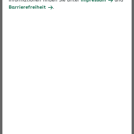
Informationen finden Sie unter
Impressum
und
mit Erkenntnissen der Positiven Psychologie Ihr
Barrierefreiheit
.
Team produktiver und zufriedener machen können
und das Wohlbefinden aller steigt.