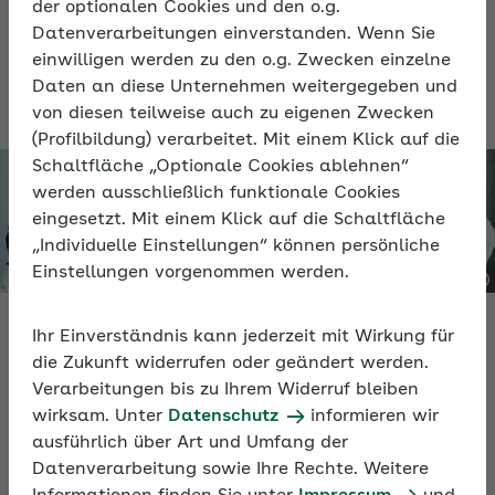
der optionalen Cookies und den o.g.
der Positiven Psychologie.
Datenverarbeitungen einverstanden. Wenn Sie
einwilligen werden zu den o.g. Zwecken einzelne
Daten an diese Unternehmen weitergegeben und
von diesen teilweise auch zu eigenen Zwecken
(Profilbildung) verarbeitet. Mit einem Klick auf die
Schaltfläche „Optionale Cookies ablehnen“
werden ausschließlich funktionale Cookies
eingesetzt. Mit einem Klick auf die Schaltfläche
„Individuelle Einstellungen“ können persönliche
Einstellungen vorgenommen werden.
Video
Ihr Einverständnis kann jederzeit mit Wirkung für
die Zukunft widerrufen oder geändert werden.
Verarbeitungen bis zu Ihrem Widerruf bleiben
Positiv führen – Anregungen aus der Positiven
wirksam. Unter
Datenschutz
informieren wir
Psychologie
ausführlich über Art und Umfang der
Datenverarbeitung sowie Ihre Rechte. Weitere
In rund 60 Minuten erfahren Sie im Video, wie Sie