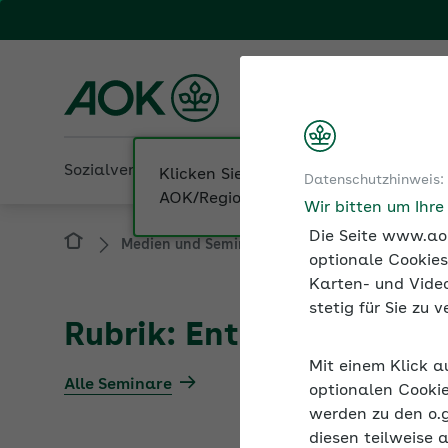
Fachportal für Arbeitgeber
AOK Niedersachsen
Sozialversicherung
Betriebliche Gesundheit
Klicken Sie hier, wenn Sie Ihre
Datenschutzhinweis:
AOK/Region wechseln möchten.
Wir bitten um Ihr
Die Seite www.aok
Medien und Seminare
Informationen zur S
optionale Cookies
Karten- und Video
stetig für Sie zu
Rubrik: Entgeltfortzahl
Mit einem Klick a
Alle Seminare
optionalen Cookie
werden zu den o.
diesen teilweise 