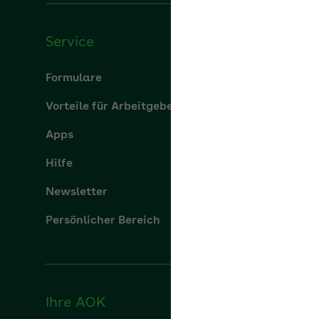
Service
Über u
Formulare
Über uns
Vorteile für Arbeitgeber
aok.de
Apps
Leistung
Hilfe
Karriere
Newsletter
Presse
Persönlicher Bereich
Ihre AOK