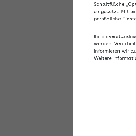
Beschreibung
Schaltfläche „Op
eingesetzt. Mit e
Krankheitsbedingte Au
persönliche Eins
es bei einer vorliege
Entgeltfortzahlung un
Ihr Einverständni
Ausgleichsverfahren 
werden. Verarbeit
sozialversicherungsr
informieren wir a
Weitere Informati