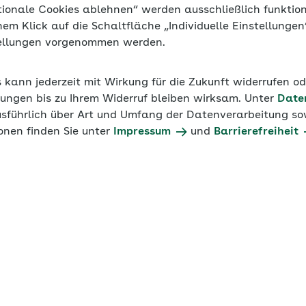
tionale Cookies ablehnen“ werden ausschließlich funktio
inem Klick auf die Schaltfläche „Individuelle Einstellunge
sfälle bleiben leider nicht aus. Doch welche Regeln und 
tellungen vorgenommen werden.
nden Arbeitsunfähigkeit zu beachten? Das Seminar informie
d ihre Anwendung in der betrieblichen Praxis und stellt 
s kann jederzeit mit Wirkung für die Zukunft widerrufen o
U1 für kleinere Unternehmen vor. Außerdem geht das Sem
ungen bis zu Ihrem Widerruf bleiben wirksam. Unter
Date
echtliche Besonderheiten bei Mitarbeitenden im Krankeng
usführlich über Art und Umfang der Datenverarbeitung sow
onen finden Sie unter
Impressum
und
Barrierefreiheit