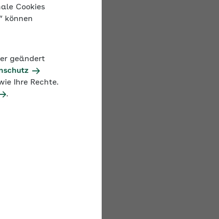
nale Cookies
n“ können
Besonderheiten gilt
rt über die
das
der geändert
inar auf
nschutz
eldbezug ein.
ie Ihre Rechte.
.