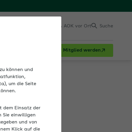
Einloggen
Kontakt & AOK vor Ort
Suche
Mitglied werden
n zu können und
atfunktion,
a), um die Seite
können.
it dem Einsatz der
Sie einwilligen
gegeben und von
inem Klick auf die