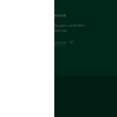
Rückrufservice
 da und beraten
Wir rufen Sie gern zu Ihrem
Wunschtermin an.
Rückrufservice