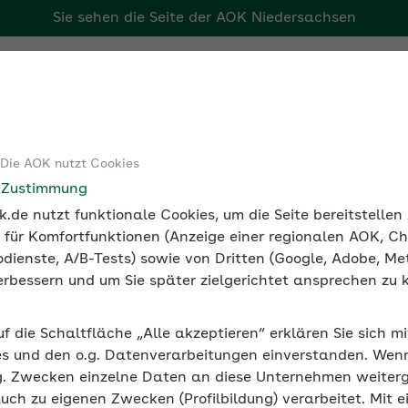
Sie sehen die Seite der
AOK Niedersachsen
Tools
Medien und Seminare
 Die AOK nutzt Cookies
e Zustimmung
.de nutzt funktionale Cookies, um die Seite bereitstelle
eminarreihe
 für Komfortfunktionen (Anzeige einer regionalen AOK, Ch
dienste, A/B-Tests) sowie von Dritten (Google, Adobe, Met
 verbessern und um Sie später zielgerichtet ansprechen zu 
ung und U1
uf die Schaltfläche „Alle akzeptieren“ erklären Sie sich m
s und den o.g. Datenverarbeitungen einverstanden. Wenn 
g. Zwecken einzelne Daten an diese Unternehmen weiter
auch zu eigenen Zwecken (Profilbildung) verarbeitet. Mit e