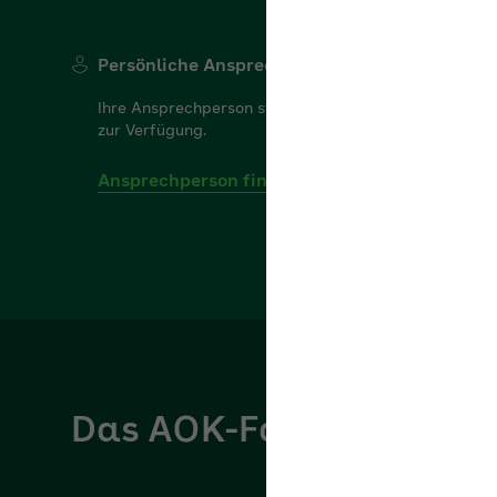
Persönliche Ansprechperson
Ihre Ansprechperson steht Ihnen gerne für Ihre Frag
zur Verfügung.
Ansprechperson finden
Das AOK-Fachportal für