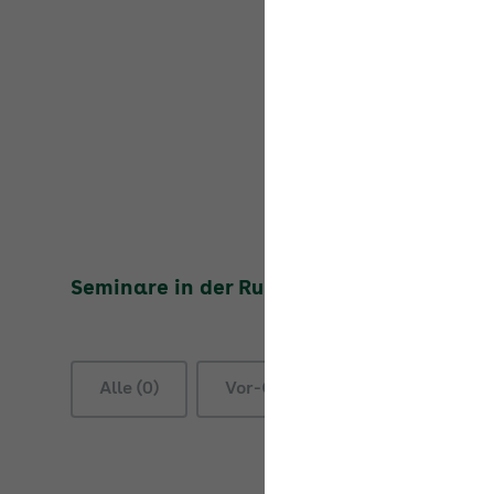
Seminare in der Rubrik
Entgeltfortzahlu
Alle (0)
Vor-Ort-Seminare (0)
On