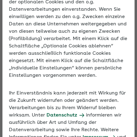
der optionalen Cookies und den o.g.
Erstellung Ihres Formulars
Datenverarbeitungen einverstanden. Wenn Sie
einwilligen werden zu den o.g. Zwecken einzelne
Bitte geben Sie Ihre Betriebsnummer * ein. Eine
Daten an diese Unternehmen weitergegeben und
Dokumentenvorlage zur Archivierung und
von diesen teilweise auch zu eigenen Zwecken
Verwendung vor Ort fordern Sie bitte nur mit
(Profilbildung) verarbeitet. Mit einem Klick auf die
der Betriebsnummer 00000000 (8 Nullen) an.
Schaltfläche „Optionale Cookies ablehnen“
werden ausschließlich funktionale Cookies
Mit „Datei anfordern“ wird Ihr persönliches
eingesetzt. Mit einem Klick auf die Schaltfläche
Formular generiert.
„Individuelle Einstellungen“ können persönliche
Dies dauert einen kurzen Moment.
Einstellungen vorgenommen werden.
Anschließend erscheint unten ein Link, über den
Sie Ihr Formular herunterladen können.
Ihr Einverständnis kann jederzeit mit Wirkung für
Bitte senden Sie das Formular unterschrieben
die Zukunft widerrufen oder geändert werden.
an:
Verarbeitungen bis zu Ihrem Widerruf bleiben
AOK Niedersachsen
wirksam. Unter
Datenschutz
informieren wir
Max Mustermann (Angabe optional)
ausführlich über Art und Umfang der
Geschäftsbereich Firmenkunden
Datenverarbeitung sowie Ihre Rechte. Weitere
30142 Hannover (Großkundenpostfach)