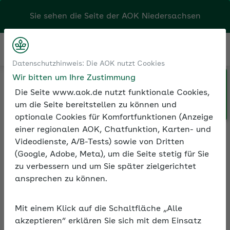
Sie sehen die Seite der
AOK Niedersachsen
Kontakt
Menü
Datenschutzhinweis: Die AOK nutzt Cookies
Wir bitten um Ihre Zustimmung
Klicken Sie hier, wenn Sie Ihre
Die Seite www.aok.de nutzt funktionale Cookies,
AOK/Region wechseln möchten.
r Kranken-, Pflege-, Renten- und Arbeitslosenversicherung
um die Seite bereitstellen zu können und
optionale Cookies für Komfortfunktionen (Anzeige
einer regionalen AOK, Chatfunktion, Karten- und
Videodienste, A/B-Tests) sowie von Dritten
Antrag auf Erstattung zu
(Google, Adobe, Meta), um die Seite stetig für Sie
Unrecht gezahlter
zu verbessern und um Sie später zielgerichtet
Beiträge zur Kranken-,
ansprechen zu können.
Pflege-, Renten- und
Arbeitslosenversicherung
Mit einem Klick auf die Schaltfläche „Alle
akzeptieren“ erklären Sie sich mit dem Einsatz