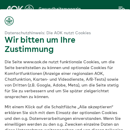
Zum
Gesundheitsmagazin
Hauptinhalt
springen
Magazin
rkout
Indoor-Walking: Was bringt die neue Trendsportart?
Datenschutzhinweis: Die AOK nutzt Cookies
Wir bitten um Ihre
Zustimmung
Workout
Die Seite www.aok.de nutzt funktionale Cookies, um die
Indoor-Walking: Was
Seite bereitstellen zu können und optionale Cookies für
Komfortfunktionen (Anzeige einer regionalen AOK,
Chatfunktion, Karten- und Videodienste, A/B-Tests) sowie
bringt die neue
von Dritten (z.B. Google, Adobe, Meta), um die Seite stetig
für Sie zu verbessern und um Sie später zielgerichtet
Trendsportart?
ansprechen zu können.
Mit einem Klick auf die Schaltfläche „Alle akzeptieren“
erklären Sie sich mit dem Einsatz der optionalen Cookies
Veröffentlicht am:
und den o.g. Datenverarbeitungen einverstanden. Wenn Sie
19.11.2021
aktualisiert am 05.12.2023
einwilligen werden zu den o.g. Zwecken einzelne Daten an
3 Minuten Lesedauer