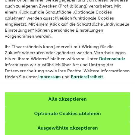
diese Unternehmen weitergegeben und von diesen teilweise
auch zu eigenen Zwecken (Profilbildung) verarbeitet. Mit
Sie walken gerne, doch draußen ist es mal
einem Klick auf die Schaltfläche „Optionale Cookies
ablehnen“ werden ausschließlich funktionale Cookies
wieder grau und nass? Da gibt es Abhilfe:
eingesetzt. Mit einem Klick auf die Schaltfläche „Individuelle
Neben Walking gibt es auch Indoor-
Einstellungen“ können persönliche Einstellungen
Walking – mit großen Vorteilen: Hier spielt
vorgenommen werden.
das Wetter keine Rolle und der Fußboden
Ihr Einverständnis kann jederzeit mit Wirkung für die
ist oft schonender für die Gelenke als
Zukunft widerrufen oder geändert werden. Verarbeitungen
bis zu Ihrem Widerruf bleiben wirksam. Unter
Datenschutz
Asphalt.
informieren wir ausführlich über Art und Umfang der
Datenverarbeitung sowie Ihre Rechte. Weitere Informationen
finden Sie unter
Impressum
und
Barrierefreiheit
.
Alle akzeptieren
Optionale Cookies ablehnen
Ausgewählte akzeptieren