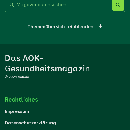
Label nicht gesetzt
Themenübersicht einblenden
Ernährung
Das AOK-
Sport
Gesundheitsmagazin
© 2024 aok.de
Familie
Rechtliches
Reisen
Impressum
Wohlbefinden
Datenschutzerklärung