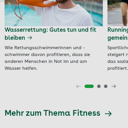
Wasserrettung: Gutes tun und fit
Runnin
bleiben
gemein
Wie Rettungsschwimmerinnen und -
Sportlich
schwimmer davon profitieren, dass sie
steigert 
anderen Menschen in Not im und am
das sozi
Wasser helfen.
profitiert.
Mehr zum Thema Fitness