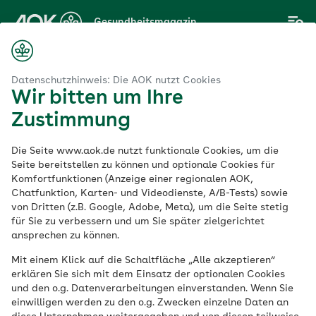
Zum
Gesundheitsmagazin
Hauptinhalt
springen
Magazin
Sport
Fitness
So radeln Sie sich gesund
Datenschutzhinweis: Die AOK nutzt Cookies
Wir bitten um Ihre
Zustimmung
Fitness
Die Seite www.aok.de nutzt funktionale Cookies, um die
So radeln Sie sich
Seite bereitstellen zu können und optionale Cookies für
Komfortfunktionen (Anzeige einer regionalen AOK,
Chatfunktion, Karten- und Videodienste, A/B-Tests) sowie
gesund
von Dritten (z.B. Google, Adobe, Meta), um die Seite stetig
für Sie zu verbessern und um Sie später zielgerichtet
ansprechen zu können.
Veröffentlicht am:
16.12.2022
9 Minuten Lesedauer
Mit einem Klick auf die Schaltfläche „Alle akzeptieren“
erklären Sie sich mit dem Einsatz der optionalen Cookies
und den o.g. Datenverarbeitungen einverstanden. Wenn Sie
Ob mit dem Fahrrad, S-Pedelec oder E-Bike
einwilligen werden zu den o.g. Zwecken einzelne Daten an
– wer radelt, tut etwas für Umwelt,