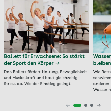
Ballett für Erwachsene: So stärkt
Wasserr
der Sport den Körper
bleiben
Das Ballett fördert Haltung, Beweglichkeit
Wie Rett
und Muskelkraft und baut gleichzeitig
schwimme
Stress ab. Wie der Einstieg gelingt.
anderen 
Wasser h