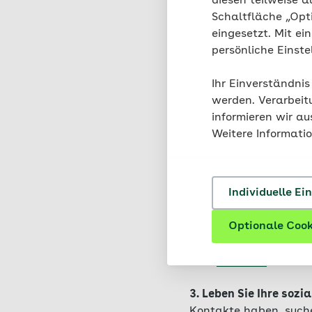
diesen teilweise a
Schaltfläche „Opt
eingesetzt. Mit ei
persönliche Einst
Ihr Einverständnis
werden. Verarbeit
informieren wir a
Weitere Informati
1. Zeigen Sie
Achtsam
Individuelle Ei
und stellen Sie diese 
Optionale Cook
2. Achten Sie auf Ihre
Tagesablauf, ausreich
aufs
Rauchen
und üb
3. Leben Sie Ihre soz
Kontakte haben, suche