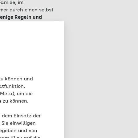
amilie, im
mer durch einen selbst
wenige Regeln und
 fördern.
 zu können und
ining für den
atfunktion,
 Meta), um die
n zu können.
t dem Einsatz der
Sie einwilligen
gegeben und von