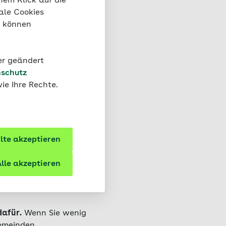
nem Klick auf die
ale Cookies
Sie Ihre
“ können
der geändert
schutz
ie Ihre Rechte.
igenen Bedürfnissen
te akzeptieren
aus.
lle akzeptieren
ung, ein geregelter
undheit. Der Verzicht
dafür.
Wenn Sie wenig
emeinden,