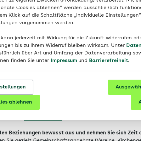
uch zu eigenen Zwecken (Profilbildung) verarbeitet. Mit ei
Achtsamkeit
ionale Cookies ablehnen“ werden ausschließlich funktion
Resilienz trainieren – so stärken 
nem Klick auf die Schaltfläche „Individuelle Einstellungen
Widerstandskraft
ellungen vorgenommen werden.
 kann jederzeit mit Wirkung für die Zukunft widerrufen o
ungen bis zu Ihrem Widerruf bleiben wirksam. Unter
Daten
usführlich über Art und Umfang der Datenverarbeitung sow
onen finden Sie unter
Impressum
und
Barrierefreiheit
.
keit
sich selbst gegenüber:
Fragen Sie sich nach Ihren e
nstellungen
Ausgewähl
nicht hintenan – das schließt Rücksicht auf andere nicht 
ies ablehnen
A
n Lebensstil.
Eine gesunde Ernährung, regelmäßige Beweg
end Erholung und Schlaf unterstützen die psychische Ges
ermäßigen
Alkoholkonsum
ebenso.
ialen Beziehungen bewusst aus und nehmen Sie sich Zeit 
n Sie gezielt Gemeinschaftsangebote (Vereine, Kircheng