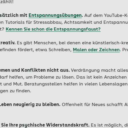
zählt!
usätzlich mit
Entspannungsübungen
.
Auf dem YouTube-Ka
en Tutorials für Stressabbau, Achtsamkeit und Entspann
st?
Kennen Sie schon die Entspannungsfaust?
kreativ.
Es gibt Menschen, bei denen eine künstlerisch-kr
finden fördert, etwa Schreiben,
Malen oder Zeichnen
. P
emen und Konflikten nicht aus.
Verdrängung macht alles 
darf helfen, um Probleme zu lösen. Das ist kein Anzeiche
t und Mut. Beratungsstellen helfen in vielen Lebenslagen
gen zu finden.
Leben neugierig zu bleiben.
Offenheit für Neues schafft 
n Sie Ihre psychische Widerstandskraft.
Es ist möglich, d