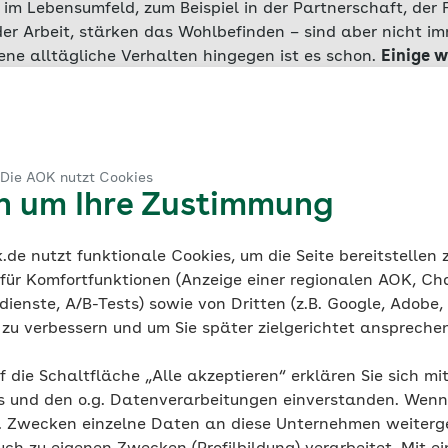
m Lebensumfeld, zum Beispiel in der Partnerschaft, der F
er Arbeit, stärken das Wohlbefinden – sind aber nicht im
ene alltägliche Verhalten hingegen ist es schon.
Einige 
helfen, Ihre psychische Gesundheit durch Prävention zu
 Die AOK nutzt Cookies
kel zum Thema
en um Ihre Zustimmung
Achtsamkeit
de nutzt funktionale Cookies, um die Seite bereitstellen
Meditation und Achtsamkeitstra
 für Komfortfunktionen (Anzeige einer regionalen AOK, Ch
Alltag
ienste, A/B-Tests) sowie von Dritten (z.B. Google, Adobe,
ie zu verbessern und um Sie später zielgerichtet anspreche
f die Schaltfläche „Alle akzeptieren“ erklären Sie sich mi
s und den o.g. Datenverarbeitungen einverstanden. Wenn 
g. Zwecken einzelne Daten an diese Unternehmen weiter