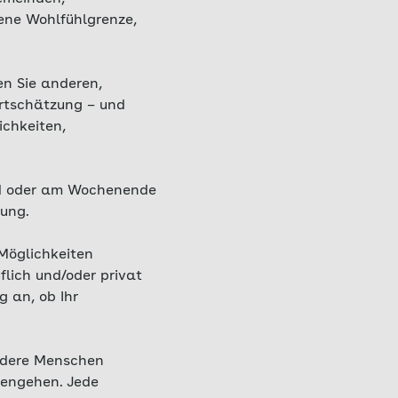
gene Wohlfühlgrenze,
en Sie anderen,
wertschätzung – und
ichkeiten,
nd oder am Wochenende
lung.
Möglichkeiten
flich und/oder privat
 an, ob Ihr
andere Menschen
rengehen. Jede