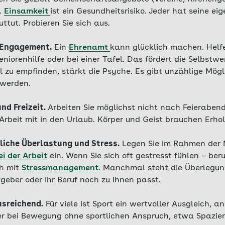
.
Einsamkeit
ist ein Gesundheitsrisiko. Jeder hat seine ei
ttut. Probieren Sie sich aus.
s Engagement.
Ein
Ehrenamt
kann glücklich machen. Helf
Seniorenhilfe oder bei einer Tafel. Das fördert die Selbst
ll zu empfinden, stärkt die Psyche. Es gibt unzählige Mögl
 werden.
und Freizeit.
Arbeiten Sie möglichst nicht nach Feierabe
Arbeit mit in den Urlaub. Körper und Geist brauchen Erho
fliche Überlastung und Stress.
Legen Sie im Rahmen der 
i der Arbeit
ein. Wenn Sie sich oft gestresst fühlen – beru
ch mit
Stressmanagement
. Manchmal steht die Überlegung
tgeber oder Ihr Beruf noch zu Ihnen passt.
usreichend.
Für viele ist Sport ein wertvoller Ausgleich, 
r bei Bewegung ohne sportlichen Anspruch, etwa Spazie