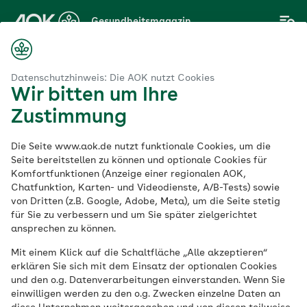
Zum
Gesundheitsmagazin
Hauptinhalt
springen
Magazin
chologie
Jähzorn – wie kann ich mit meiner Wut umgehen?
Datenschutzhinweis: Die AOK nutzt Cookies
Wir bitten um Ihre
Zustimmung
Psychologie
Die Seite www.aok.de nutzt funktionale Cookies, um die
Jähzorn – wie kann
Seite bereitstellen zu können und optionale Cookies für
Komfortfunktionen (Anzeige einer regionalen AOK,
Chatfunktion, Karten- und Videodienste, A/B-Tests) sowie
ich mit meiner Wut
von Dritten (z.B. Google, Adobe, Meta), um die Seite stetig
für Sie zu verbessern und um Sie später zielgerichtet
umgehen?
ansprechen zu können.
Mit einem Klick auf die Schaltfläche „Alle akzeptieren“
erklären Sie sich mit dem Einsatz der optionalen Cookies
Veröffentlicht am:
und den o.g. Datenverarbeitungen einverstanden. Wenn Sie
16.12.2024
10 Minuten Lesedauer
von
Volker Zapf
einwilligen werden zu den o.g. Zwecken einzelne Daten an