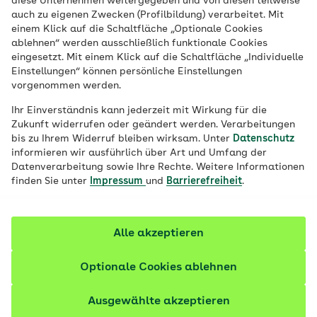
diese Unternehmen weitergegeben und von diesen teilweise
Es gibt „normale“ und nachvollziehbare
auch zu eigenen Zwecken (Profilbildung) verarbeitet. Mit
Wut – auf Menschen oder bestimmte
einem Klick auf die Schaltfläche „Optionale Cookies
ablehnen“ werden ausschließlich funktionale Cookies
Situationen. Und es gibt unkontrollierte
eingesetzt. Mit einem Klick auf die Schaltfläche „Individuelle
Wutanfälle. Im Deutschen sprechen wir
Einstellungen“ können persönliche Einstellungen
vorgenommen werden.
auch von Jähzorn. Wo diese heftige Wut
herrührt und wie sie sich beherrschen
Ihr Einverständnis kann jederzeit mit Wirkung für die
Zukunft widerrufen oder geändert werden. Verarbeitungen
lässt.
bis zu Ihrem Widerruf bleiben wirksam. Unter
Datenschutz
informieren wir ausführlich über Art und Umfang der
Fachlich geprüft
Datenverarbeitung sowie Ihre Rechte. Weitere Informationen
finden Sie unter
Impressum
und
Barrierefreiheit
.
Alle akzeptieren
Optionale Cookies ablehnen
Ausgewählte akzeptieren