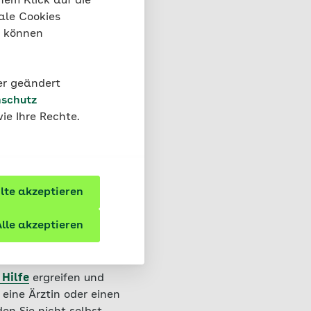
nem Klick auf die
rn versuchen oder
ale Cookies
“ können
arrkrampf) geimpft
erall vorhanden,
gen und trotz moderner
der geändert
 Tetanus-Impfung
schutz
ie Ihre Rechte.
n
te akzeptieren
lle akzeptieren
gen
und bei
 Hilfe
ergreifen und
 eine Ärztin oder einen