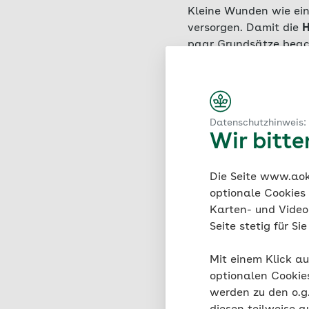
Kleine Wunden wie ein
versorgen. Damit die
H
paar Grundsätze beac
Oberflächliche Kratze
gereinigt und desinfiz
anzulegen. So ist die
Datenschutzhinweis:
Wundheilung. Reinige
Wir bitt
Wundspüllösung
.
Bevor Sie dann einen V
Die Seite www.aok.
fettfrei und sauber se
optionale Cookies
Berührung kommen. Eben
Karten- und Videod
Seite stetig für S
Eine
Wundsalbe
müsse
Austrocknen bewahren 
Mit einem Klick au
müssen Sie es auch nic
optionalen Cookie
nass und schmutzig we
werden zu den o.