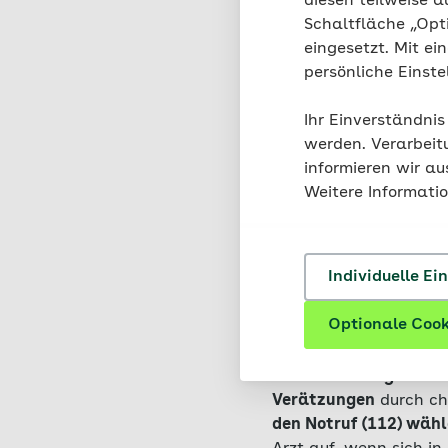
Hautrötungen oder Ju
diesen teilweise a
stattdessen einen Ver
Schaltfläche „Opt
eingesetzt. Mit ei
Außerdem sollten Sie b
persönliche Einst
sind. Die Sporen des 
besonders in Staub, S
Ihr Einverständnis
Medizin immer noch ge
werden. Verarbeit
sollte alle zehn Jahre 
informieren wir a
Weitere Informati
Wenn ein 
Individuelle Ei
brauchen S
Optionale Cook
Bei besonders
großen 
Verätzungen
durch ch
den Notruf (112) wäh