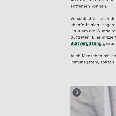
Arzt auf, wenn sich in
entfernen können.
Verschlechtert sich d
ebenfalls nicht zögern
Haut um die Wunde röt
auftreten. Eine infizi
Blutvergiftung
genann
Auch Menschen mit ei
Immunsystem, sollten s