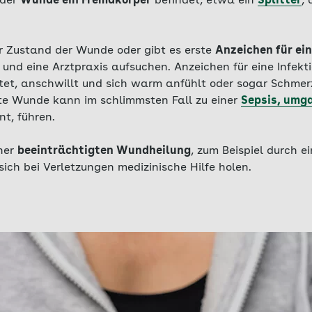
 der
Wunde ein Fremdkörper
befindet, etwa ein
Splitter
, 
er Zustand der Wunde oder gibt es erste
Anzeichen für ein
 und eine Arztpraxis aufsuchen. Anzeichen für eine Infekti
et, anschwillt und sich warm anfühlt oder sogar Schmer
erte Wunde kann im schlimmsten Fall zu einer
Sepsis, umg
t, führen.
ner
beeinträchtigten Wundheilung
, zum Beispiel durch 
ich bei Verletzungen medizinische Hilfe holen.