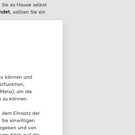
 Sie zu Hause selbst
ündet
, sollten Sie ein
ilen, nachdem sie
 oder ein Pflaster
 das unterstützt die
er speziellen
 Wunde trocken,
 zu können und
t der Wunde in
atfunktion,
n desinfiziert, sein.
 Meta), um die
n zu können.
erdings vor dem
uber und trocken ist,
t dem Einsatz der
s im Alltag schnell
Sie einwilligen
 Wer auf Pflaster mit
gegeben und von