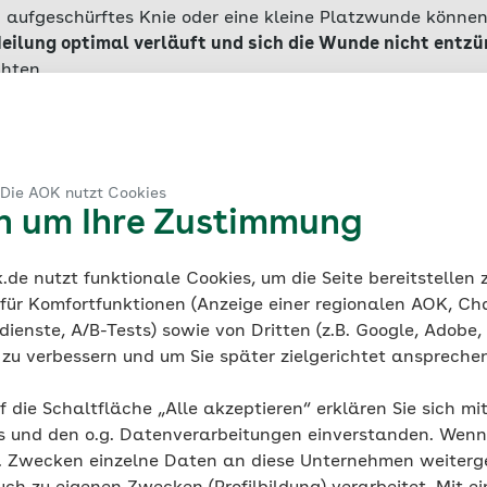
 aufgeschürftes Knie oder eine kleine Platzwunde können
eilung optimal verläuft und sich die Wunde nicht entz
hten.
r oder leichte Abschürfungen können meist an der Luft he
iert wurden. Häufig ist es aber ratsam, einen Wundverband
 Wunde vor dem Austrocknen geschützt und bleibt sauber –
 Die AOK nutzt Cookies
n Sie die Wunde zunächst
mit fließendem Wasser oder ein
en um Ihre Zustimmung
erband oder ein Pflaster anlegen, sollte die Haut um die
de nutzt funktionale Cookies, um die Seite bereitstellen
in. Achten Sie außerdem darauf, dass Ihre Hände nicht mi
 für Komfortfunktionen (Anzeige einer regionalen AOK, Ch
falls wichtig: Ihre Hände sollten immer sauber, am beste
ienste, A/B-Tests) sowie von Dritten (z.B. Google, Adobe,
ie zu verbessern und um Sie später zielgerichtet anspreche
n Sie nicht unbedingt auftragen, sie kann die Wunde all
und so die Wundheilung fördern. Solange das Pflaster sa
f die Schaltfläche „Alle akzeptieren“ erklären Sie sich mi
ht unbedingt wechseln. Ein Pflaster am Finger jedoch, da
s und den o.g. Datenverarbeitungen einverstanden. Wenn 
rden kann, sollten Sie hingegen regelmäßig austauschen.
g. Zwecken einzelne Daten an diese Unternehmen weiter