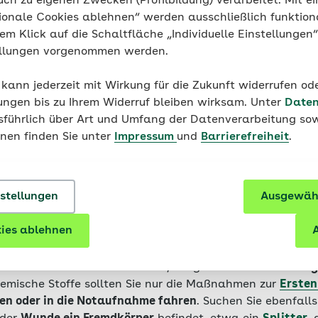
ckreiz
uch zu eigenen Zwecken (Profilbildung) verarbeitet. Mit ei
allergisch
reagiert, kann es mit sensitiven Pflaste
band nutzen.
ionale Cookies ablehnen“ werden ausschließlich funktion
nem Klick auf die Schaltfläche „Individuelle Einstellungen
ei einer Verletzung prüfen, ob Sie
ellungen vorgenommen werden.
gegen
Tetanus
(Wundst
auslösenden Bakteriums Clostridium tetani sind nahezu üb
chmutz und Erde. Sie können schnell in eine Wunde gelan
 kann jederzeit mit Wirkung für die Zukunft widerrufen o
fährliche Muskelkrämpfe auslösen. Die
ungen bis zu Ihrem Widerruf bleiben wirksam. Unter
Auffrischung der
Daten
erfolgen.
usführlich über Art und Umfang der Datenverarbeitung sow
onen finden Sie unter
Impressum
und
Barrierefreiheit
.
Pflaster nicht reicht: Wan
nstellungen
Ausgewähl
ie ärztliche Hilfe?
ies ablehnen
A
oder stark blutenden Wunden
, bei größeren
Verbrennun
emische Stoffe sollten Sie nur die Maßnahmen zur
Ersten
len oder in die Notaufnahme fahren
. Suchen Sie ebenfalls