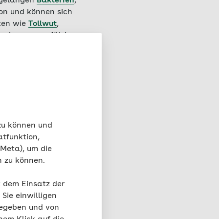
 gelangen
Bakterien
,
son und können sich
iten wie
Tollwut
,
ng immer sorgfältig
issen
 zu können und
fektionsrisiko hängt
atfunktion,
es ab.
So ist die
 Meta), um die
elle, an der gebissen
n zu können.
ich Bisswunden an
t dem Einsatz der
Sie einwilligen
gegeben und von