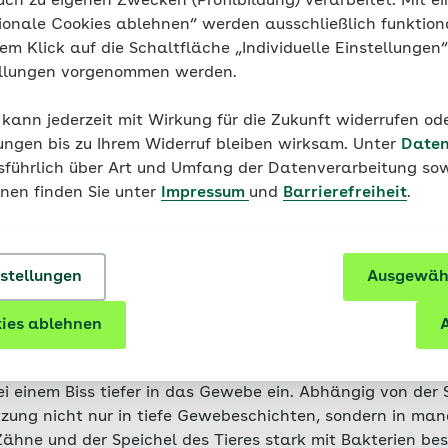
uch zu eigenen Zwecken (Profilbildung) verarbeitet. Mit ei
ionale Cookies ablehnen“ werden ausschließlich funktion
nem Klick auf die Schaltfläche „Individuelle Einstellungen
ellungen vorgenommen werden.
ionsrisiko erhöht, wenn Knochen, Gelenke oder Sehnen bet
 ist oder das Gewebe stark zerstört wurde. Auch Mensch
 kann jederzeit mit Wirkung für die Zukunft widerrufen o
n geschwächt ist, sowie
Neugeborene
und Säuglinge sind 
ungen bis zu Ihrem Widerruf bleiben wirksam. Unter
Daten
usführlich über Art und Umfang der Datenverarbeitung sow
onen finden Sie unter
Impressum
und
Barrierefreiheit
.
issen ist besondere Vorsicht
nstellungen
Ausgewähl
tzenbiss klein und ist häufig nur an den Bissstellen zu er
ies ablehnen
A
gstiefe eines Katzenbisses wird daher oft unterschätzt u
 besonders die Schneidezähne, sind spitzer und feiner a
i einem Biss tiefer in das Gewebe ein. Abhängig von der 
etzung nicht nur in tiefe Gewebeschichten, sondern in ma
ähne und der Speichel des Tieres stark mit Bakterien bes