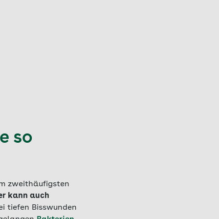
e so
am zweithäufigsten
 er kann auch
i tiefen Bisswunden