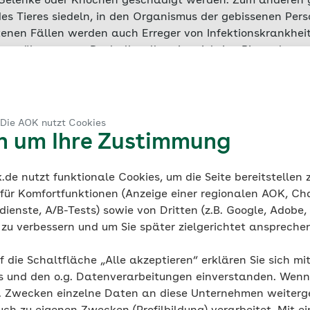
Gelenke oder Knochen geschädigt werden. Zum anderen
des Tieres siedeln, in den Organismus der gebissenen Per
eltenen Fällen werden auch Erreger von Infektionskrankhe
ose übertragen. Deshalb sollte eine richtige Bissverletzu
ndelt werden.
 Die AOK nutzt Cookies
en um Ihre Zustimmung
isiko bei Hunde- und Katzenb
de nutzt funktionale Cookies, um die Seite bereitstellen
aller Bissverletzungen kommt es zu einer Infektion.
Das In
 für Komfortfunktionen (Anzeige einer regionalen AOK, Ch
nd der gebissenen Person und vom Verursacher des Biss
ienste, A/B-Tests) sowie von Dritten (z.B. Google, Adobe,
atzenbissen höher als bei Hundebissen. Auch die Körperst
ie zu verbessern und um Sie später zielgerichtet anspreche
ngsgrad spielen eine Rolle. Das Risiko ist höher, wenn s
 befinden:
f die Schaltfläche „Alle akzeptieren“ erklären Sie sich mi
s und den o.g. Datenverarbeitungen einverstanden. Wenn 
g. Zwecken einzelne Daten an diese Unternehmen weiter