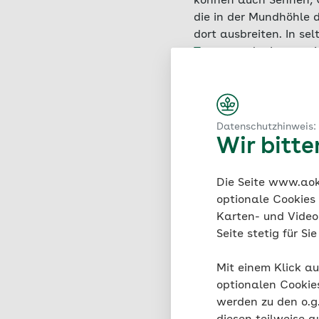
können auch Sehnen, 
die in der Mundhöhle 
dort ausbreiten. In s
Tetanus
oder Leptospir
erstversorgt und beha
Datenschutzhinweis:
Wir bitt
Infektionsr
Die Seite www.aok.
Bei 10 bis 20 Prozent 
optionale Cookies
vom Gesundheitszusta
Karten- und Videod
Infektionsgefahr bei K
Seite stetig für S
wurde und der Verletzu
folgenden Körperteilen
Mit einem Klick au
Hand
optionalen Cookie
werden zu den o.
Fuß