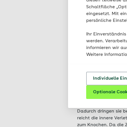
diesen teilweise a
Gesicht
Schaltfläche „Opt
Genitalien
eingesetzt. Mit ei
persönliche Einst
Ebenso ist das Infekt
tief oder verschmutzt
Ihr Einverständnis
durch Vorerkrankunge
werden. Verarbeit
Infektionen
informieren wir a
Weitere Informati
Bei Katzenb
Individuelle Ei
Äußerlich wirkt ein Ka
Optionale Cook
tatsächliche Verletzun
erkannt.
Katzenzähne,
Dadurch dringen sie be
reicht die innere Verl
zum Knochen. Da die Z