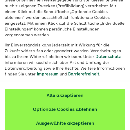
diese Unternehmen weitergegeben und von diesen teilweise
auch zu eigenen Zwecken (Profilbildung) verarbeitet. Mit
Bekannt ist Rotkohl als Beilage zu
einem Klick auf die Schaltfläche „Optionale Cookies
ablehnen“ werden ausschließlich funktionale Cookies
deftigen Speisen. Doch ob roh oder
eingesetzt. Mit einem Klick auf die Schaltfläche „Individuelle
gekocht, in der Lasagne oder als Zutat
Einstellungen“ können persönliche Einstellungen
einer vegetarischen Bowl: Er ist äußerst
vorgenommen werden.
wandlungsfähig und lässt sich in vielen
Ihr Einverständnis kann jederzeit mit Wirkung für die
Variationen zubereiten. Was macht
Zukunft widerrufen oder geändert werden. Verarbeitungen
bis zu Ihrem Widerruf bleiben wirksam. Unter
Datenschutz
Rotkohl so gesund?
informieren wir ausführlich über Art und Umfang der
Datenverarbeitung sowie Ihre Rechte. Weitere Informationen
finden Sie unter
Impressum
und
Barrierefreiheit
.
Alle akzeptieren
Optionale Cookies ablehnen
Ausgewählte akzeptieren