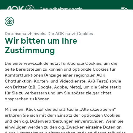
Zum
Gesundheitsmagazin
Hauptinhalt
springen
Magazin
Lebensmittel
Rotkohl: Wie gesund ist das Wintergemüse?
Datenschutzhinweis: Die AOK nutzt Cookies
Wir bitten um Ihre
Zustimmung
Lebensmittel
Die Seite www.aok.de nutzt funktionale Cookies, um die
Rotkohl: Wie gesund
Seite bereitstellen zu können und optionale Cookies für
Komfortfunktionen (Anzeige einer regionalen AOK,
Chatfunktion, Karten- und Videodienste, A/B-Tests) sowie
ist das
von Dritten (z.B. Google, Adobe, Meta), um die Seite stetig
für Sie zu verbessern und um Sie später zielgerichtet
Wintergemüse?
ansprechen zu können.
Mit einem Klick auf die Schaltfläche „Alle akzeptieren“
erklären Sie sich mit dem Einsatz der optionalen Cookies
Veröffentlicht am:
und den o.g. Datenverarbeitungen einverstanden. Wenn Sie
21.10.2021
aktualisiert am 12.05.2023
einwilligen werden zu den o.g. Zwecken einzelne Daten an
5 Minuten Lesedauer