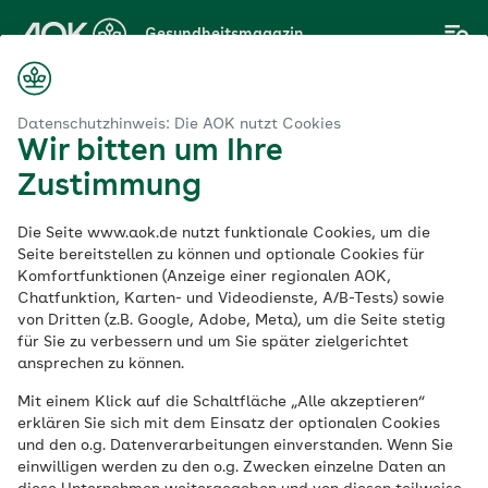
Zum
Gesundheitsmagazin
Hauptinhalt
springen
Magazin
inland-Pfalz/Saarland
Kochen für die Familiengesundheit
Datenschutzhinweis: Die AOK nutzt Cookies
Wir bitten um Ihre
Zustimmung
AOK Rheinland-Pfalz/Saarland
Die Seite www.aok.de nutzt funktionale Cookies, um die
Kochen für die
Seite bereitstellen zu können und optionale Cookies für
Komfortfunktionen (Anzeige einer regionalen AOK,
Chatfunktion, Karten- und Videodienste, A/B-Tests) sowie
Familiengesundheit
von Dritten (z.B. Google, Adobe, Meta), um die Seite stetig
für Sie zu verbessern und um Sie später zielgerichtet
ansprechen zu können.
Veröffentlicht am:
11.06.2026
5 Minuten Lesedauer
Mit einem Klick auf die Schaltfläche „Alle akzeptieren“
erklären Sie sich mit dem Einsatz der optionalen Cookies
und den o.g. Datenverarbeitungen einverstanden. Wenn Sie
einwilligen werden zu den o.g. Zwecken einzelne Daten an