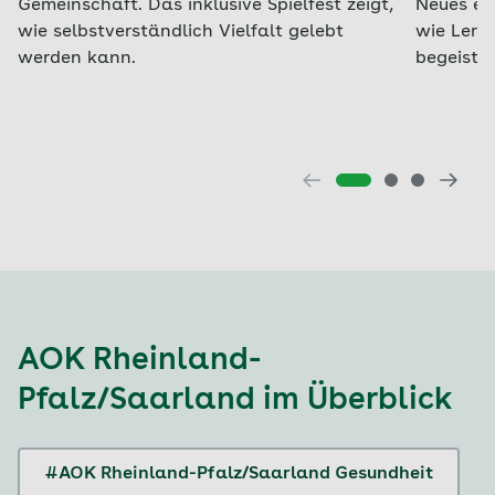
Gemeinschaft. Das inklusive Spielfest zeigt,
Neues ent
wie selbstverständlich Vielfalt gelebt
wie Lern
werden kann.
begeister
AOK Rheinland-
Pfalz/Saarland
im Überblick
#AOK Rheinland-Pfalz/Saarland Gesundheit