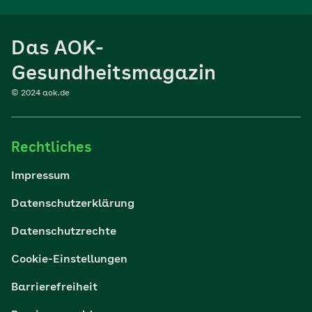
Ernährung
Das AOK-
Sport
Gesundheitsmagazin
© 2024 aok.de
Familie
Rechtliches
Reisen
Impressum
Wohlbefinden
Datenschutzerklärung
Datenschutzrechte
Körper & Psyche
Cookie-Einstellungen
Digital gesund
Barrierefreiheit