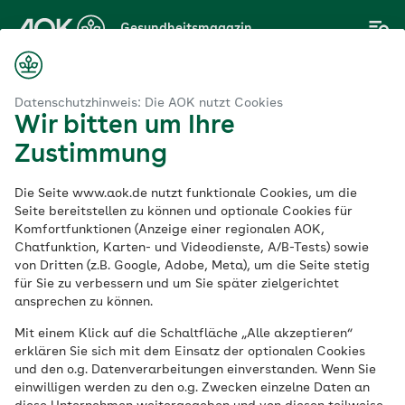
Zum
Gesundheitsmagazin
Hauptinhalt
springen
Magazin
Aus der Region
AOK Rheinland-Pfalz/Saarland
Datenschutzhinweis: Die AOK nutzt Cookies
Wir bitten um Ihre
Zustimmung
Aus der Region
Die Seite www.aok.de nutzt funktionale Cookies, um die
AOK Rheinland-
Seite bereitstellen zu können und optionale Cookies für
Komfortfunktionen (Anzeige einer regionalen AOK,
Chatfunktion, Karten- und Videodienste, A/B-Tests) sowie
Pfalz/Saarland
von Dritten (z.B. Google, Adobe, Meta), um die Seite stetig
für Sie zu verbessern und um Sie später zielgerichtet
ansprechen zu können.
Gesundheit erLEBEN – darum geht es bei
Mit einem Klick auf die Schaltfläche „Alle akzeptieren“
der AOK Rheinland-Pfalz/Saarland. Hier
erklären Sie sich mit dem Einsatz der optionalen Cookies
finden Sie Gesundheitsangebote und
und den o.g. Datenverarbeitungen einverstanden. Wenn Sie
einwilligen werden zu den o.g. Zwecken einzelne Daten an
Vorsorgeinformationen Ihrer