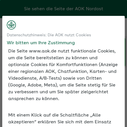
Kontakt
Menü
Klicken Sie hier, wenn Sie Ihre
Datenschutzhinweis: Die AOK nutzt Cookies
Medien und Seminare
Seminarvideos
AOK/Region wechseln möchten.
Wir bitten um Ihre Zustimmung
Seminarvideos Betriebliche Gesundheitsförderung
Seminarvideo: Cannabis und Suchtprävention im Unternehmen
Die Seite www.aok.de nutzt funktionale Cookies,
um die Seite bereitstellen zu können und
optionale Cookies für Komfortfunktionen (Anzeige
einer regionalen AOK, Chatfunktion, Karten- und
Seminarvideo: Cannabis
Videodienste, A/B-Tests) sowie von Dritten
und Suchtprävention im
(Google, Adobe, Meta), um die Seite stetig für Sie
Unternehmen
zu verbessern und um Sie später zielgerichtet
ansprechen zu können.
In rund 75 Minuten erfahren Sie im Video,
wie Personalverantwortliche und
Mit einem Klick auf die Schaltfläche „Alle
Arbeitgeber mit der neuen Situation seit
akzeptieren“ erklären Sie sich mit dem Einsatz