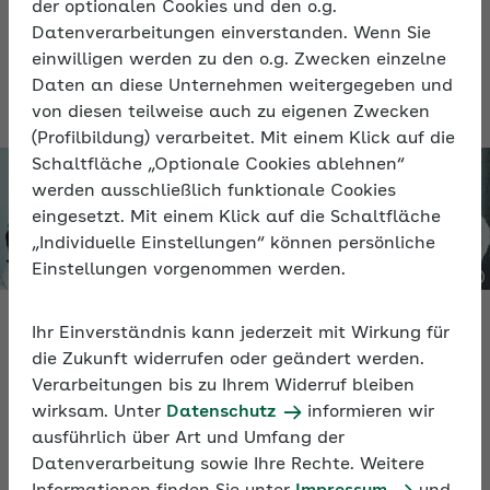
der Teil-Legalisierung des Cannabis-
der optionalen Cookies und den o.g.
Konsums umgehen können.
Datenverarbeitungen einverstanden. Wenn Sie
einwilligen werden zu den o.g. Zwecken einzelne
Daten an diese Unternehmen weitergegeben und
von diesen teilweise auch zu eigenen Zwecken
(Profilbildung) verarbeitet. Mit einem Klick auf die
Schaltfläche „Optionale Cookies ablehnen“
werden ausschließlich funktionale Cookies
eingesetzt. Mit einem Klick auf die Schaltfläche
„Individuelle Einstellungen“ können persönliche
Einstellungen vorgenommen werden.
Ihr Einverständnis kann jederzeit mit Wirkung für
Video
die Zukunft widerrufen oder geändert werden.
Verarbeitungen bis zu Ihrem Widerruf bleiben
Cannabis und Suchtprävention im Unternehmen
wirksam. Unter
Datenschutz
informieren wir
ausführlich über Art und Umfang der
Sie erhalten Tipps zur Integration des Themas in
Datenverarbeitung sowie Ihre Rechte. Weitere
ihre Suchtpräventionsstrategie und welche