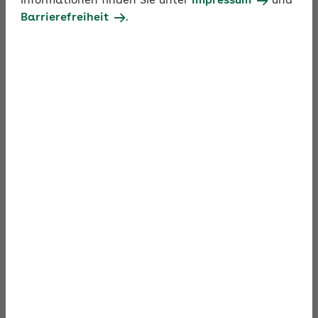
Informationen finden Sie unter
Impressum
und
weiteren Regelungen betrieblich sinnvoll sind.
Barrierefreiheit
.
Hinweis: Bei diesem Online-Seminar gab es
stellenweise Tonstörungen. Wir bitten, dies zu
entschuldigen.
Zum Video
Material