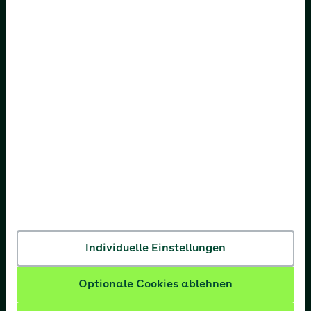
AOK Bremen/Bremerhaven
AOK Hessen
AOK Niedersachsen
AOK Nordost
AOK NordWest
AOK PLUS
AOK Rheinland-Pfalz/Saarland
AOK Rheinland/Hamburg
Individuelle Einstellungen
AOK Sachsen-Anhalt
Optionale Cookies ablehnen