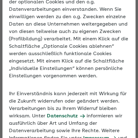
der optionalen Cookies und den o.g.
Bett und Arbeitsplatz liegen viel zu nahe
Datenverarbeitungen einverstanden. Wenn Sie
beisammen. Es fällt schwer sich von der Arbeit zu
einwilligen werden zu den o.g. Zwecken einzelne
distanzieren. Viele nehmen Stress, Belastungen und
Daten an diese Unternehmen weitergegeben und
ungelöste Aufgaben mit ins Bett. Schlafprobleme
von diesen teilweise auch zu eigenen Zwecken
sind vorprogrammiert. Unser Experte gibt Ihnen im
(Profilbildung) verarbeitet. Mit einem Klick auf die
Podcast wichtige Tipps, so dass es Ihnen gelingt
Schaltfläche „Optionale Cookies ablehnen“
trotz Homeoffice tief und erholsam zu schlafen.
werden ausschließlich funktionale Cookies
eingesetzt. Mit einem Klick auf die Schaltfläche
„Individuelle Einstellungen“ können persönliche
Einstellungen vorgenommen werden.
AOK im Ohr – der
Ihr Einverständnis kann jederzeit mit Wirkung für
Arbeitgeberpodcast
die Zukunft widerrufen oder geändert werden.
Verarbeitungen bis zu Ihrem Widerruf bleiben
wirksam. Unter
Datenschutz
informieren wir
ausführlich über Art und Umfang der
Datenverarbeitung sowie Ihre Rechte. Weitere