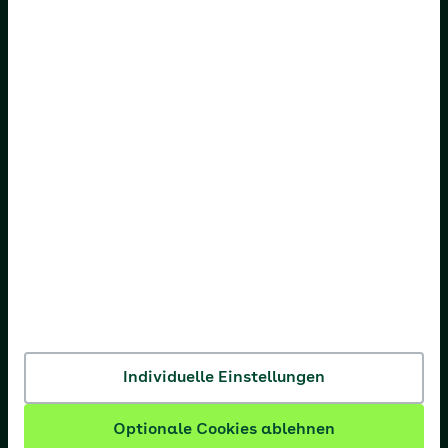
AOK Bayern
AOK Bremen/Bremerhaven
AOK Hessen
AOK Niedersachsen
AOK Nordost
AOK NordWest
AOK PLUS
AOK Rheinland-Pfalz/Saarland
AOK Rheinland/Hamburg
AOK Sachsen-Anhalt
Individuelle Einstellungen
Optionale Cookies ablehnen