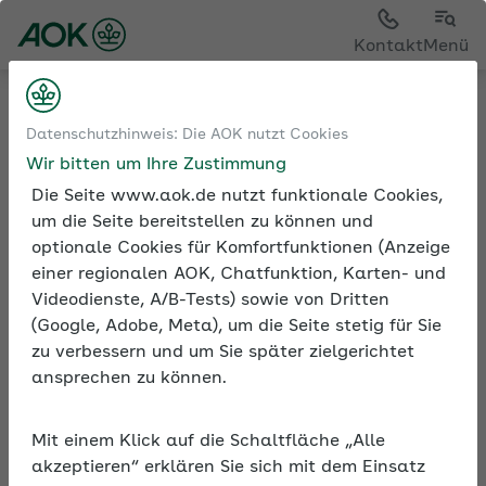
Sie sehen die Seite der
AOK Nordost
Kontakt
Menü
Medien und Seminare
Podcast
Datenschutzhinweis: Die AOK nutzt Cookies
Podcast Betriebliche Gesundheitsförderung
Wir bitten um Ihre Zustimmung
Podcast: Homeoffice und Schlaf
Die Seite www.aok.de nutzt funktionale Cookies,
um die Seite bereitstellen zu können und
optionale Cookies für Komfortfunktionen (Anzeige
einer regionalen AOK, Chatfunktion, Karten- und
Podcast: Homeoffice und
Videodienste, A/B-Tests) sowie von Dritten
Schlaf
(Google, Adobe, Meta), um die Seite stetig für Sie
zu verbessern und um Sie später zielgerichtet
Gut schlafen, trotz Homeoffice!
ansprechen zu können.
Richtig Feierabend machen, abschalten und sich
Mit einem Klick auf die Schaltfläche „Alle
von der Arbeit entpflichten stellt für viele im
akzeptieren“ erklären Sie sich mit dem Einsatz
Homeoffice eine besondere Herausforderung dar.