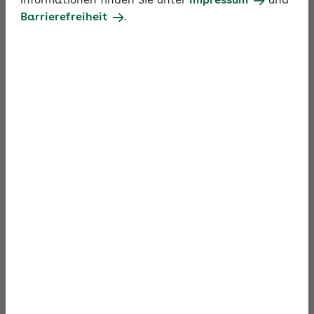
Informationen finden Sie unter
Impressum
und
Barrierefreiheit
.
Dr. Hans-Günter Weeß von t&t
Organisationsentwicklung, Training und
Beratung informiert zum gesunden Schlaf und
Homeoffice
10:04
Play
Mute