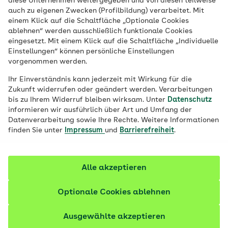
diese Unternehmen weitergegeben und von diesen teilweise
mehr als nur ein Ganzkörpertraining: Sich
auch zu eigenen Zwecken (Profilbildung) verarbeitet. Mit
einem Klick auf die Schaltfläche „Optionale Cookies
über die Hürden und Herausforderungen zu
ablehnen“ werden ausschließlich funktionale Cookies
hangeln, stärkt den Körper wie die Psyche.
eingesetzt. Mit einem Klick auf die Schaltfläche „Individuelle
Erfahren Sie, warum Bouldern so heilsam
Einstellungen“ können persönliche Einstellungen
vorgenommen werden.
ist und was Sie dabei beachten sollten.
Ihr Einverständnis kann jederzeit mit Wirkung für die
Zukunft widerrufen oder geändert werden. Verarbeitungen
bis zu Ihrem Widerruf bleiben wirksam. Unter
Datenschutz
informieren wir ausführlich über Art und Umfang der
Datenverarbeitung sowie Ihre Rechte. Weitere Informationen
finden Sie unter
Impressum
und
Barrierefreiheit
.
Alle akzeptieren
Optionale Cookies ablehnen
Ausgewählte akzeptieren