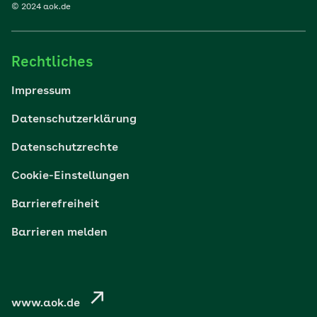
© 2024 aok.de
Familie
Rechtliches
Reisen
Impressum
Wohlbefinden
Datenschutzerklärung
Datenschutzrechte
Körper & Psyche
Cookie-Einstellungen
Digital gesund
Barrierefreiheit
Barrieren melden
Nachhaltigkeit
Pflege
www.aok.de