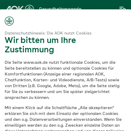
Zum
Gesundheitsmagazin
Hauptinhalt
springen
Magazin
Sport
Fitness
Bouldern: gesund für Körper und Geist
Datenschutzhinweis: Die AOK nutzt Cookies
Wir bitten um Ihre
Zustimmung
Fitness
Die Seite www.aok.de nutzt funktionale Cookies, um die
Bouldern: gesund für
Seite bereitstellen zu können und optionale Cookies für
Komfortfunktionen (Anzeige einer regionalen AOK,
Chatfunktion, Karten- und Videodienste, A/B-Tests) sowie
Körper und Geist
von Dritten (z.B. Google, Adobe, Meta), um die Seite stetig
für Sie zu verbessern und um Sie später zielgerichtet
ansprechen zu können.
Veröffentlicht am:
14.09.2021
aktualisiert am 08.01.2024
Mit einem Klick auf die Schaltfläche „Alle akzeptieren“
6 Minuten Lesedauer
erklären Sie sich mit dem Einsatz der optionalen Cookies
und den o.g. Datenverarbeitungen einverstanden. Wenn Sie
einwilligen werden zu den o.g. Zwecken einzelne Daten an
Bouldern boomt! Das Klettern ohne Seil ist