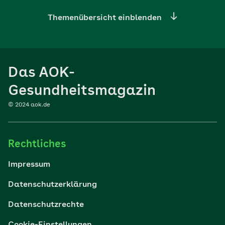
Themenübersicht einblenden
Ernährung
Das AOK-
Sport
Gesundheitsmagazin
© 2024 aok.de
Familie
Rechtliches
Reisen
Impressum
Wohlbefinden
Datenschutzerklärung
Datenschutzrechte
Körper & Psyche