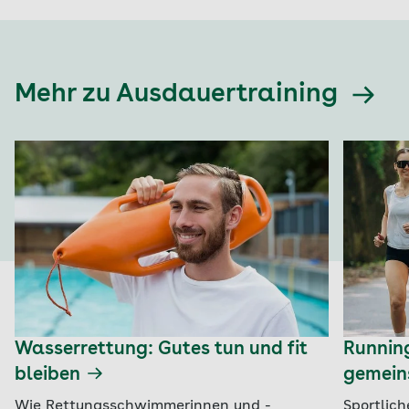
Mehr zu Ausdauertraining
Wasserrettung: Gutes tun und fit
Runnin
bleiben
gemein
Wie Rettungsschwimmerinnen und -
Sportlich