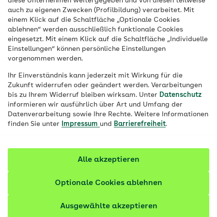
diese Unternehmen weitergegeben und von diesen teilweise
Auf GPS-Sportuhren können Läufer und
auch zu eigenen Zwecken (Profilbildung) verarbeitet. Mit
Läuferinnen ihre momentane und ihre
einem Klick auf die Schaltfläche „Optionale Cookies
ablehnen“ werden ausschließlich funktionale Cookies
durchschnittliche Pace ablesen. Warum ist
eingesetzt. Mit einem Klick auf die Schaltfläche „Individuelle
das Lauftempo wichtig, wie wird es
Einstellungen“ können persönliche Einstellungen
vorgenommen werden.
berechnet und ist schneller immer besser?
Lesen Sie, worauf es bei der
Ihr Einverständnis kann jederzeit mit Wirkung für die
Zukunft widerrufen oder geändert werden. Verarbeitungen
Laufgeschwindigkeit ankommt.
bis zu Ihrem Widerruf bleiben wirksam. Unter
Datenschutz
informieren wir ausführlich über Art und Umfang der
Fachlich geprüft
Datenverarbeitung sowie Ihre Rechte. Weitere Informationen
finden Sie unter
Impressum
und
Barrierefreiheit
.
Alle akzeptieren
Optionale Cookies ablehnen
Ausgewählte akzeptieren