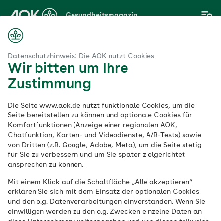
Zum
Gesundheitsmagazin
Hauptinhalt
springen
Magazin
Sport
Fitness
Die richtige Pace beim Laufen berechnen
Datenschutzhinweis: Die AOK nutzt Cookies
Wir bitten um Ihre
Zustimmung
Fitness
Die Seite www.aok.de nutzt funktionale Cookies, um die
Die richtige Pace
Seite bereitstellen zu können und optionale Cookies für
Komfortfunktionen (Anzeige einer regionalen AOK,
Chatfunktion, Karten- und Videodienste, A/B-Tests) sowie
beim Laufen
von Dritten (z.B. Google, Adobe, Meta), um die Seite stetig
für Sie zu verbessern und um Sie später zielgerichtet
berechnen
ansprechen zu können.
Mit einem Klick auf die Schaltfläche „Alle akzeptieren“
erklären Sie sich mit dem Einsatz der optionalen Cookies
Veröffentlicht am:
und den o.g. Datenverarbeitungen einverstanden. Wenn Sie
03.02.2023
15 Minuten Lesedauer
einwilligen werden zu den o.g. Zwecken einzelne Daten an