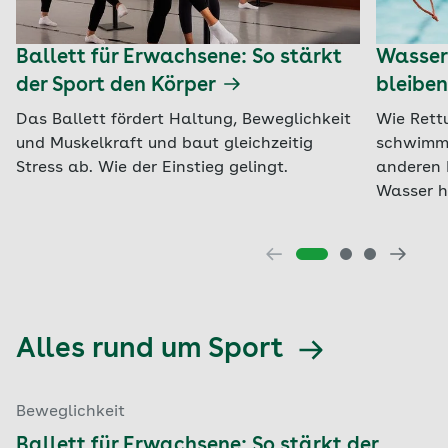
Ballett für Erwachsene: So stärkt
Wasserr
der Sport den Körper
bleiben
Das Ballett fördert Haltung, Beweglichkeit
Wie Rett
und Muskelkraft und baut gleichzeitig
schwimme
Stress ab. Wie der Einstieg gelingt.
anderen 
Wasser h
Alles rund um Sport
Beweglichkeit
Ballett für Erwachsene: So stärkt der