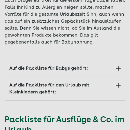
auch Drogerieartikel für die ersten Tage dabeihaben.
Falls Ihr Kind zu Allergien neigen sollte, machen
Vorräte für die gesamte Urlaubszeit Sinn, auch wenn
das auf ein zusätzliches Gepäckstück hinauslaufen
sollte. Denn Sie wissen nicht, ob Sie im Ausland die
gewohnten Produkte bekommen. Das gilt
gegebenenfalls auch für Babynahrung.
Auf die Packliste für Babys gehört:
lange und kurze Bodys (mindestens ein Body
Auf die Packliste für den Urlaub mit
pro Tag)
Kleinkindern gehört:
Söckchen für jeden Tag
kurze und lange Hosen (Anzahl: sollten
Jäckchen und Mütze für kühlere Tage
jeden Tag gewechselt werden können – oder
Packliste für Ausflüge & Co. im
leichter Schlafsack
gewaschen, plus zwei bis drei Hosen extra
Windeln
für abends)