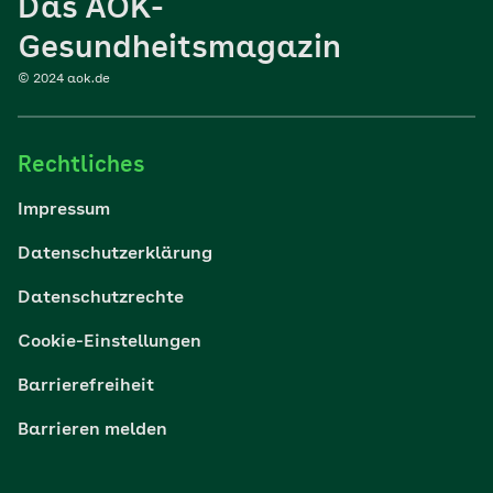
Das AOK-
Sport
Gesundheitsmagazin
© 2024 aok.de
Familie
Rechtliches
Reisen
Impressum
Wohlbefinden
Datenschutzerklärung
Datenschutzrechte
Körper & Psyche
Cookie-Einstellungen
Digital gesund
Barrierefreiheit
Barrieren melden
Nachhaltigkeit