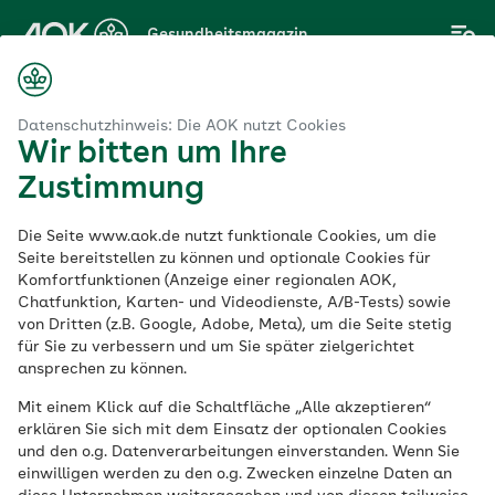
Zum
Gesundheitsmagazin
Hauptinhalt
springen
Magazin
sen
Was gehört in den Koffer? Ihre Packliste für den Urlaub
Datenschutzhinweis: Die AOK nutzt Cookies
Wir bitten um Ihre
Zustimmung
Sicher Reisen
Die Seite www.aok.de nutzt funktionale Cookies, um die
Was gehört in den
Seite bereitstellen zu können und optionale Cookies für
Komfortfunktionen (Anzeige einer regionalen AOK,
Chatfunktion, Karten- und Videodienste, A/B-Tests) sowie
Koffer? Ihre Packliste
von Dritten (z.B. Google, Adobe, Meta), um die Seite stetig
für Sie zu verbessern und um Sie später zielgerichtet
für den Urlaub
ansprechen zu können.
Mit einem Klick auf die Schaltfläche „Alle akzeptieren“
erklären Sie sich mit dem Einsatz der optionalen Cookies
Veröffentlicht am:
und den o.g. Datenverarbeitungen einverstanden. Wenn Sie
11.05.2022
aktualisiert am 19.12.2023
einwilligen werden zu den o.g. Zwecken einzelne Daten an
5 Minuten Lesedauer