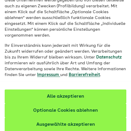
diese Unternehmen weitergegeben und von diesen teilweise
auch zu eigenen Zwecken (Profilbildung) verarbeitet. Mit
Der Sommer ist da, die Ferien stehen vor
einem Klick auf die Schaltfläche „Optionale Cookies
ablehnen“ werden ausschließlich funktionale Cookies
der Tür – aber was gehört in den Koffer?
eingesetzt. Mit einem Klick auf die Schaltfläche „Individuelle
Damit Sie nichts vergessen, haben wir eine
Einstellungen“ können persönliche Einstellungen
praktische Packliste für Ihren Urlaub
vorgenommen werden.
zusammengestellt und geben Tipps für das
Ihr Einverständnis kann jederzeit mit Wirkung für die
Reisen.
Zukunft widerrufen oder geändert werden. Verarbeitungen
bis zu Ihrem Widerruf bleiben wirksam. Unter
Datenschutz
informieren wir ausführlich über Art und Umfang der
Datenverarbeitung sowie Ihre Rechte. Weitere Informationen
finden Sie unter
Impressum
und
Barrierefreiheit
.
Alle akzeptieren
Optionale Cookies ablehnen
Ausgewählte akzeptieren