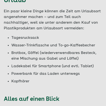
Urlaub
Wickelunterlage
T-Shirts für jeden Tag
Ein paar kleine Dinge können die Zeit am Urlaubsort
Feuchttücher
zwei Pullover pro Woche
angenehmer machen – und zum Teil auch
Hautpflege-Produkte (auch
Jacke
nachhaltiger, weil sie unter anderem den Kauf von
Wundschutzcreme)
Plastikprodukten am Urlaubsort vermeiden:
täglich frische Unterwäsche
Babynahrung
Badekleidung (ggf. Schwimmbrille)
Tagesrucksack
mehrere Fläschchen
leichte und feste Schuhe
Wasser-Trinkflasche und To-go-Kaffeebecher
Schnuller
Sonnenhut, mit Schutz für den Nacken
Brotbox, Göffel (wiederverwendbares Besteck,
Lätzchen
eine Mischung aus Gabel und Löffel)
Sonnenschutzmittel mit mindestens
evtl. Babyphone
Lichtschutzfaktor 30, evtl. wasserfest und
Ladekabel für Smartphone (und evtl. Tablet)
After-Sun-Creme
Powerbank für das Laden unterwegs
Hauptpflegeprodukte
Kopfhörer
Kindershampoo
Kindernagelschere
Alles auf einen Blick
Lieblingskuscheltier