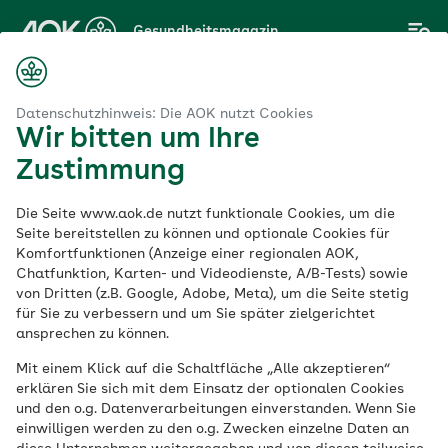
Zum
Gesundheitsmagazin
Hauptinhalt
springen
Magazin
lergie
Gegen den Juckreiz: Hausmittel gegen Mückenstiche
Datenschutzhinweis: Die AOK nutzt Cookies
Wir bitten um Ihre
Zustimmung
Haut & Allergie
Die Seite www.aok.de nutzt funktionale Cookies, um die
Gegen den Juckreiz:
Seite bereitstellen zu können und optionale Cookies für
Komfortfunktionen (Anzeige einer regionalen AOK,
Chatfunktion, Karten- und Videodienste, A/B-Tests) sowie
Hausmittel gegen
von Dritten (z.B. Google, Adobe, Meta), um die Seite stetig
für Sie zu verbessern und um Sie später zielgerichtet
Mückenstiche
ansprechen zu können.
Mit einem Klick auf die Schaltfläche „Alle akzeptieren“
erklären Sie sich mit dem Einsatz der optionalen Cookies
Veröffentlicht am:
und den o.g. Datenverarbeitungen einverstanden. Wenn Sie
16.04.2021
aktualisiert am 17.02.2026
einwilligen werden zu den o.g. Zwecken einzelne Daten an
11 Minuten Lesedauer