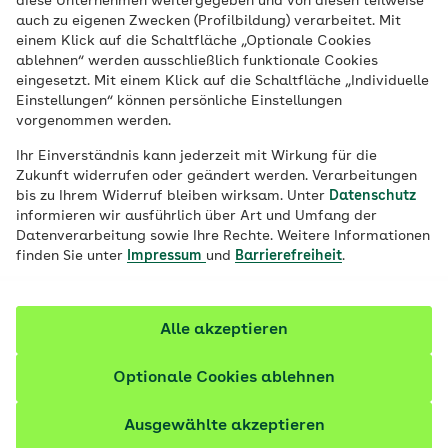
diese Unternehmen weitergegeben und von diesen teilweise
auch zu eigenen Zwecken (Profilbildung) verarbeitet. Mit
Hausmittel gegen Mückenstiche sollte
einem Klick auf die Schaltfläche „Optionale Cookies
ablehnen“ werden ausschließlich funktionale Cookies
jeder kennen, denn spätestens, wenn es im
eingesetzt. Mit einem Klick auf die Schaltfläche „Individuelle
Sommer dämmert, tauchen die lästigen
Einstellungen“ können persönliche Einstellungen
Insekten auf. Vor allem in der Nähe von
vorgenommen werden.
Seen und Bächen, aber gerne auch im
Ihr Einverständnis kann jederzeit mit Wirkung für die
heimischen Garten. Mücken können einen
Zukunft widerrufen oder geändert werden. Verarbeitungen
bis zu Ihrem Widerruf bleiben wirksam. Unter
Datenschutz
lauen Frühlings- oder Sommerabend im
informieren wir ausführlich über Art und Umfang der
Freien schnell verderben: Stechen sie zu,
Datenverarbeitung sowie Ihre Rechte. Weitere Informationen
finden Sie unter
Impressum
und
Barrierefreiheit
.
bildet sich auf der Haut schnell eine
mitunter fast unerträglich juckende
Quaddel. Doch Hausmittel gegen
Alle akzeptieren
Mückenstiche hat fast jeder zur Hand. Und
fast immer können sie den Juckreiz schnell
Optionale Cookies ablehnen
und nachhaltig lindern.
Ausgewählte akzeptieren