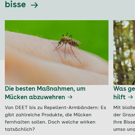
bisse
Die besten Maßnahmen, um
Was ge
Mücken abzuwehren
hilft
Von DEET bis zu Repellent-Armbändern: Es
Mit bloß
gibt zahlreiche Produkte, die Mücken
der Gras
fernhalten sollen. Doch welche wirken
ihre Biss
tatsächlich?
umso un