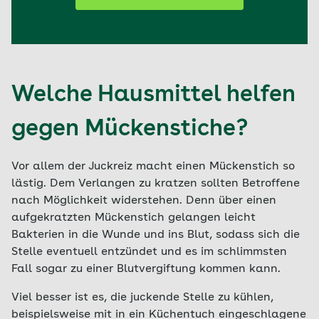
den Duftstoff Geraniol reagieren manche
Menschen zudem allergisch. Armbänder, die
Elektrisch betriebene Geräte, die Dämpfe
ätherische Öle verströmen, bieten hingegen fast
verbreiten, die für Stechmücken giftig sind,
gar keinen Schutz. Ähnliches gilt für Duftkerzen,
halten die Insekten ebenfalls fern. Allerdings
Öllämpchen oder auch für mit Nelken gespickte
können sie bei empfindlichen Menschen zu
Welche Hausmittel helfen
Orangen und Zitronen.
Kopfschmerzen, Schwindel und anderen
Beschwerden führen, vor allem in nicht gut
gegen Mückenstiche?
gelüfteten Innenräumen.
Vor allem der Juckreiz macht einen Mückenstich so
lästig. Dem Verlangen zu kratzen sollten Betroffene
nach Möglichkeit widerstehen. Denn über einen
aufgekratzten Mückenstich gelangen leicht
Bakterien in die Wunde und ins Blut, sodass sich die
Stelle eventuell entzündet und es im schlimmsten
Fall sogar zu einer Blutvergiftung kommen kann.
Viel besser ist es, die juckende Stelle zu kühlen,
beispielsweise mit in ein Küchentuch eingeschlagene