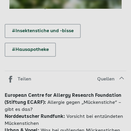
lindern die Beschwerden. Bei starken Reaktionen sollte
ärztlicher Rat eingeholt werden.
#Insektenstiche und -bisse
#Hausapotheke
Teilen
Quellen
European Centre for Allergy Research Foundation
(Stiftung ECARF):
Allergie gegen „Mückenstiche“ –
gibt es das?
Norddeutscher Rundfunk:
Vorsicht bei entzündeten
Mückenstichen
Urban & Vogel:
Was bei quälenden Mückenstichen