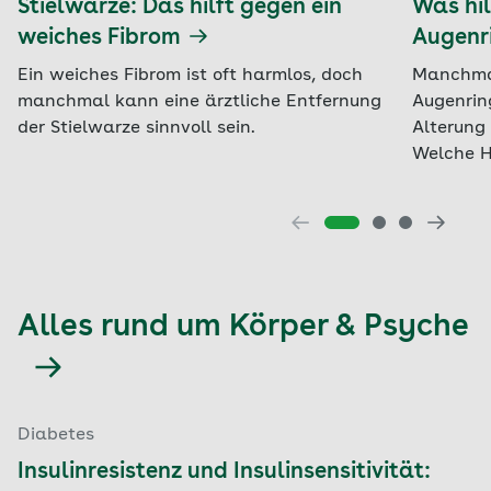
Stielwarze: Das hilft gegen ein
Was hil
weiches Fibrom
Augenr
Ein weiches Fibrom ist oft harmlos, doch
Manchmal
manchmal kann eine ärztliche Entfernung
Augenrin
der Stielwarze sinnvoll sein.
Alterung 
Welche H
Alles rund um Körper & Psyche
Diabetes
Insulinresistenz und Insulinsensitivität: