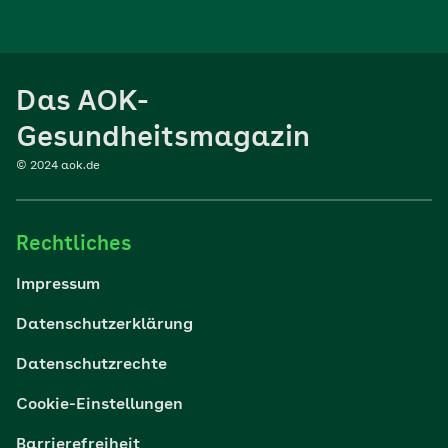
Ernährung
Das AOK-
Sport
Gesundheitsmagazin
© 2024 aok.de
Familie
Rechtliches
Reisen
Impressum
Wohlbefinden
Datenschutzerklärung
Datenschutzrechte
Körper & Psyche
Cookie-Einstellungen
Digital gesund
Barrierefreiheit