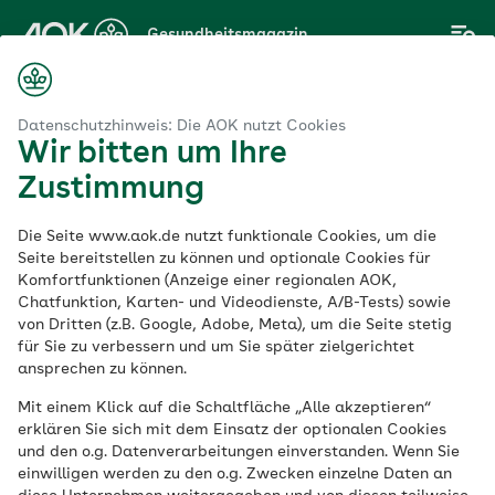
Zum
Gesundheitsmagazin
Hauptinhalt
springen
Magazin
So erkennen Sie emotionalen Missbrauch durch Gaslighting
Datenschutzhinweis: Die AOK nutzt Cookies
Wir bitten um Ihre
Zustimmung
Psychologie
Die Seite www.aok.de nutzt funktionale Cookies, um die
So erkennen Sie
Seite bereitstellen zu können und optionale Cookies für
Komfortfunktionen (Anzeige einer regionalen AOK,
Chatfunktion, Karten- und Videodienste, A/B-Tests) sowie
emotionalen
von Dritten (z.B. Google, Adobe, Meta), um die Seite stetig
für Sie zu verbessern und um Sie später zielgerichtet
Missbrauch durch
ansprechen zu können.
Mit einem Klick auf die Schaltfläche „Alle akzeptieren“
Gaslighting
erklären Sie sich mit dem Einsatz der optionalen Cookies
und den o.g. Datenverarbeitungen einverstanden. Wenn Sie
einwilligen werden zu den o.g. Zwecken einzelne Daten an