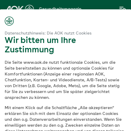
Zum
Gesundheitsmagazin
Hauptinhalt
springen
Magazin
 Psyche
Psychologie
Erfahrungsbericht Klaustrophobie
Datenschutzhinweis: Die AOK nutzt Cookies
Wir bitten um Ihre
Zustimmung
Psychologie
Die Seite www.aok.de nutzt funktionale Cookies, um die
Erfahrungsbericht
Seite bereitstellen zu können und optionale Cookies für
Komfortfunktionen (Anzeige einer regionalen AOK,
Chatfunktion, Karten- und Videodienste, A/B-Tests) sowie
Klaustrophobie
von Dritten (z.B. Google, Adobe, Meta), um die Seite stetig
für Sie zu verbessern und um Sie später zielgerichtet
ansprechen zu können.
Veröffentlicht am:
24.05.2023
6 Minuten Lesedauer
Mit einem Klick auf die Schaltfläche „Alle akzeptieren“
erklären Sie sich mit dem Einsatz der optionalen Cookies
und den o.g. Datenverarbeitungen einverstanden. Wenn Sie
Menschen mit Klaustrophobie
einwilligen werden zu den o.g. Zwecken einzelne Daten an
(Raumangst) haben in engen oder