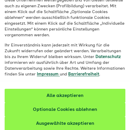
diese Unternehmen weitergegeben und von diesen teilweise
geschlossenen Räumen Angst davor, zu
auch zu eigenen Zwecken (Profilbildung) verarbeitet. Mit
einem Klick auf die Schaltfläche „Optionale Cookies
ersticken oder erdrückt zu werden. Im
ablehnen“ werden ausschließlich funktionale Cookies
Gegensatz zu einer Platzangst fürchten
eingesetzt. Mit einem Klick auf die Schaltfläche „Individuelle
Einstellungen“ können persönliche Einstellungen
sie sich jedoch nicht vor öffentlichen
vorgenommen werden.
Situationen oder weiten Plätzen.
Ihr Einverständnis kann jederzeit mit Wirkung für die
Zukunft widerrufen oder geändert werden. Verarbeitungen
Fachlich geprüft
bis zu Ihrem Widerruf bleiben wirksam. Unter
Datenschutz
informieren wir ausführlich über Art und Umfang der
Datenverarbeitung sowie Ihre Rechte. Weitere Informationen
finden Sie unter
Impressum
und
Barrierefreiheit
.
Alle akzeptieren
Optionale Cookies ablehnen
Ausgewählte akzeptieren