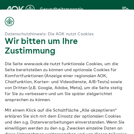
Zum
Gesundheitsmagazin
Hauptinhalt
springen
Magazin
Baby & Kleinkind
Sprachentwicklung beim Kind fördern
Datenschutzhinweis: Die AOK nutzt Cookies
Wir bitten um Ihre
Zustimmung
Baby & Kleinkind
Die Seite www.aok.de nutzt funktionale Cookies, um die
Sprachentwicklung
Seite bereitstellen zu können und optionale Cookies für
Komfortfunktionen (Anzeige einer regionalen AOK,
Chatfunktion, Karten- und Videodienste, A/B-Tests) sowie
beim Kind fördern
von Dritten (z.B. Google, Adobe, Meta), um die Seite stetig
für Sie zu verbessern und um Sie später zielgerichtet
ansprechen zu können.
Veröffentlicht am:
21.08.2020
aktualisiert am 15.05.2023
Mit einem Klick auf die Schaltfläche „Alle akzeptieren“
5 Minuten Lesedauer
erklären Sie sich mit dem Einsatz der optionalen Cookies
und den o.g. Datenverarbeitungen einverstanden. Wenn Sie
einwilligen werden zu den o.g. Zwecken einzelne Daten an
Die Sprachentwicklung von Kindern