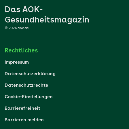
Das AOK-
Sport
Gesundheitsmagazin
© 2024 aok.de
Familie
Rechtliches
Reisen
Impressum
Wohlbefinden
Datenschutzerklärung
Datenschutzrechte
Körper & Psyche
Cookie-Einstellungen
Digital gesund
Barrierefreiheit
Barrieren melden
Nachhaltigkeit