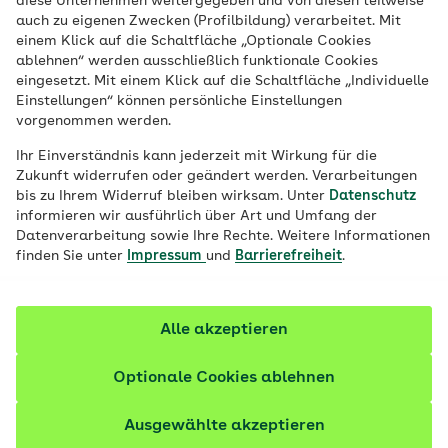
diese Unternehmen weitergegeben und von diesen teilweise
beginnt im Mutterleib. Im letzten Drittel
auch zu eigenen Zwecken (Profilbildung) verarbeitet. Mit
einem Klick auf die Schaltfläche „Optionale Cookies
der Schwangerschaft kann der Fötus
ablehnen“ werden ausschließlich funktionale Cookies
bereits die Stimme seiner Eltern hören.
eingesetzt. Mit einem Klick auf die Schaltfläche „Individuelle
Wieso das wichtig ist und wie Eltern ihren
Einstellungen“ können persönliche Einstellungen
vorgenommen werden.
Kindern am besten helfen können,
Sprechen zu lernen.
Ihr Einverständnis kann jederzeit mit Wirkung für die
Zukunft widerrufen oder geändert werden. Verarbeitungen
bis zu Ihrem Widerruf bleiben wirksam. Unter
Datenschutz
informieren wir ausführlich über Art und Umfang der
Datenverarbeitung sowie Ihre Rechte. Weitere Informationen
finden Sie unter
Impressum
und
Barrierefreiheit
.
Alle akzeptieren
Optionale Cookies ablehnen
Ausgewählte akzeptieren