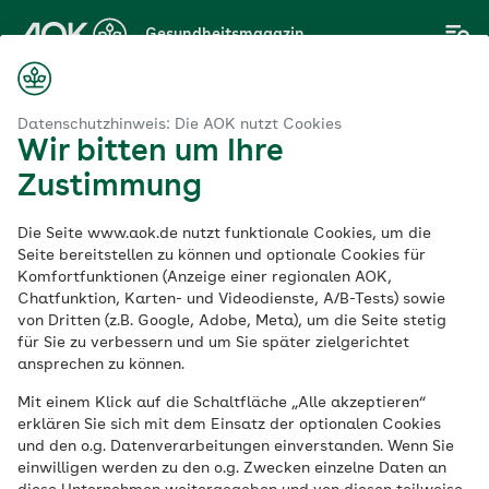
Zum
Gesundheitsmagazin
Hauptinhalt
springen
Magazin
-Hip-Ratio: Was die Werte aussagen und wie man sie errechnet
Datenschutzhinweis: Die AOK nutzt Cookies
Wir bitten um Ihre
Zustimmung
Abnehmen
Die Seite www.aok.de nutzt funktionale Cookies, um die
BMI und Waist-to-
Seite bereitstellen zu können und optionale Cookies für
Komfortfunktionen (Anzeige einer regionalen AOK,
Chatfunktion, Karten- und Videodienste, A/B-Tests) sowie
Hip-Ratio: Was die
von Dritten (z.B. Google, Adobe, Meta), um die Seite stetig
für Sie zu verbessern und um Sie später zielgerichtet
Werte aussagen und
ansprechen zu können.
Mit einem Klick auf die Schaltfläche „Alle akzeptieren“
wie man sie
erklären Sie sich mit dem Einsatz der optionalen Cookies
und den o.g. Datenverarbeitungen einverstanden. Wenn Sie
errechnet
einwilligen werden zu den o.g. Zwecken einzelne Daten an