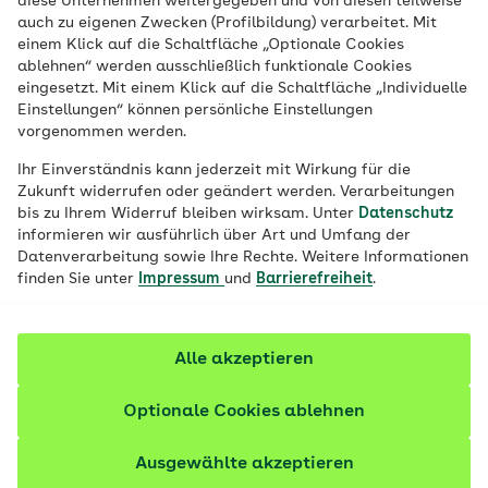
diese Unternehmen weitergegeben und von diesen teilweise
auch zu eigenen Zwecken (Profilbildung) verarbeitet. Mit
einem Klick auf die Schaltfläche „Optionale Cookies
Veröffentlicht am:
15.12.2021
7 Minuten Lesedauer
ablehnen“ werden ausschließlich funktionale Cookies
eingesetzt. Mit einem Klick auf die Schaltfläche „Individuelle
Einstellungen“ können persönliche Einstellungen
BMI und Waist-to-Hip-Ratio galten lange
vorgenommen werden.
Zeit als wichtige Anhaltspunkte, an denen
Ihr Einverständnis kann jederzeit mit Wirkung für die
sich viele hinsichtlich ihres Gewichts und
Zukunft widerrufen oder geändert werden. Verarbeitungen
ihrer Ernährung orientierten. Doch in den
bis zu Ihrem Widerruf bleiben wirksam. Unter
Datenschutz
informieren wir ausführlich über Art und Umfang der
letzten Jahren ist vor allem der BMI in
Datenverarbeitung sowie Ihre Rechte. Weitere Informationen
Verruf geraten. Was sagen die Werte aus?
finden Sie unter
Impressum
und
Barrierefreiheit
.
Alle akzeptieren
Optionale Cookies ablehnen
Ausgewählte akzeptieren