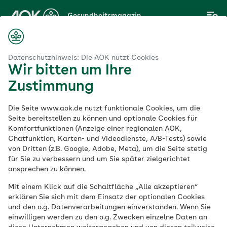
Zum
Gesundheitsmagazin
Hauptinhalt
springen
Magazin
olischer und diastolischer Blutdruck: Wo liegt der Unterschied?
Datenschutzhinweis: Die AOK nutzt Cookies
Wir bitten um Ihre
Zustimmung
Herz & Kreislauf
Die Seite www.aok.de nutzt funktionale Cookies, um die
Systolischer und
Seite bereitstellen zu können und optionale Cookies für
Komfortfunktionen (Anzeige einer regionalen AOK,
Chatfunktion, Karten- und Videodienste, A/B-Tests) sowie
diastolischer
von Dritten (z.B. Google, Adobe, Meta), um die Seite stetig
für Sie zu verbessern und um Sie später zielgerichtet
Blutdruck: Wo liegt
ansprechen zu können.
Mit einem Klick auf die Schaltfläche „Alle akzeptieren“
der Unterschied?
erklären Sie sich mit dem Einsatz der optionalen Cookies
und den o.g. Datenverarbeitungen einverstanden. Wenn Sie
einwilligen werden zu den o.g. Zwecken einzelne Daten an