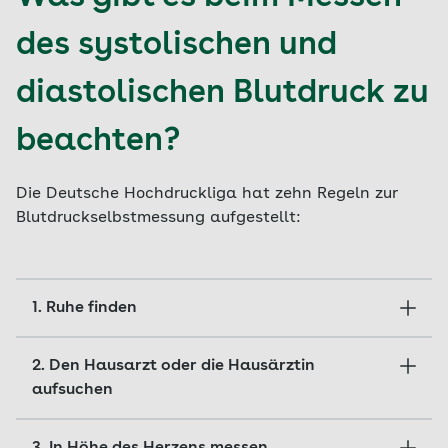
des systolischen und
diastolischen Blutdruck zu
beachten?
Die Deutsche Hochdruckliga hat zehn Regeln zur
Blutdruckselbstmessung aufgestellt:
1. Ruhe finden
Erst nach einer Phase von fünf Minuten in
2. Den Hausarzt oder die Hausärztin
ruhiger Umgebung sollten Sie bei entspannter
aufsuchen
Körperhaltung im Sitzen mit der Messung
beginnen.
Nur jedes zweite Selbstmessgerät liefert