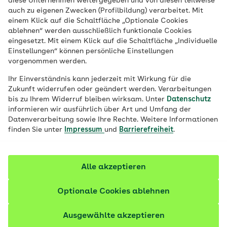
diese Unternehmen weitergegeben und von diesen teilweise
Veröffentlicht am:
11.05.2021
aktualisiert am 17.02.2026
auch zu eigenen Zwecken (Profilbildung) verarbeitet. Mit
14 Minuten Lesedauer
einem Klick auf die Schaltfläche „Optionale Cookies
ablehnen“ werden ausschließlich funktionale Cookies
eingesetzt. Mit einem Klick auf die Schaltfläche „Individuelle
Wer regelmäßig seinen Blutdruck misst,
Einstellungen“ können persönliche Einstellungen
hat schon mal von Fachbegriffen wie
vorgenommen werden.
diastolischer und systolischer Blutdruck
Ihr Einverständnis kann jederzeit mit Wirkung für die
gehört. Sie bezeichnen den oberen und den
Zukunft widerrufen oder geändert werden. Verarbeitungen
unteren Wert einer Blutdruckmessung.
bis zu Ihrem Widerruf bleiben wirksam. Unter
Datenschutz
informieren wir ausführlich über Art und Umfang der
Was steckt hinter diesen
Datenverarbeitung sowie Ihre Rechte. Weitere Informationen
Blutdruckwerten?
finden Sie unter
Impressum
und
Barrierefreiheit
.
Alle akzeptieren
Optionale Cookies ablehnen
Ausgewählte akzeptieren