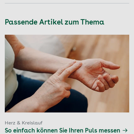
einer Selbstmessung geben.
Wer ein Blutdruckselbstmessgerät nutzt, sollte
sich bei Fachpersonal schulen lassen, um sicher
die eigenen diastolischen und systolischen
Passende Artikel zum Thema
Blutdruckwerte ermitteln zu können.
Herz & Kreislauf
So einfach können Sie Ihren Puls messen