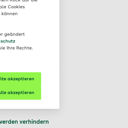
nem Klick auf die
ich?
ale Cookies
“ können
der geändert
schutz
ie Ihre Rechte.
te akzeptieren
lle akzeptieren
werden verhindern