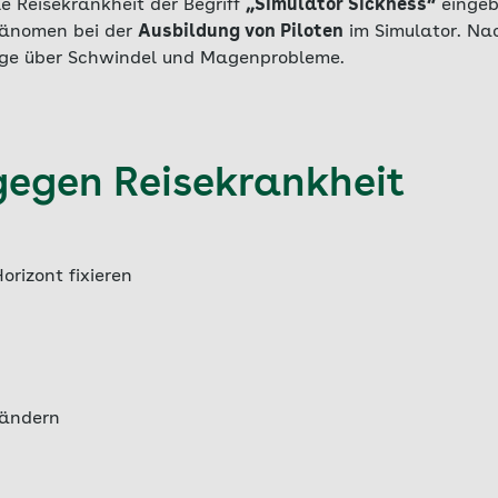
lle Reisekrankheit der Begriff
„Simulator Sickness“
eingeb
hänomen bei der
Ausbildung von Piloten
im Simulator. Na
ige über Schwindel und Magenprobleme.
 gegen Reisekrankheit
rizont fixieren
rändern