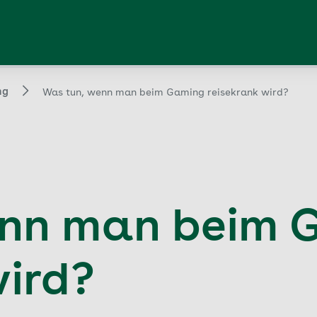
ng
Was tun, wenn man beim Gaming reisekrank wird?
enn man beim 
wird?