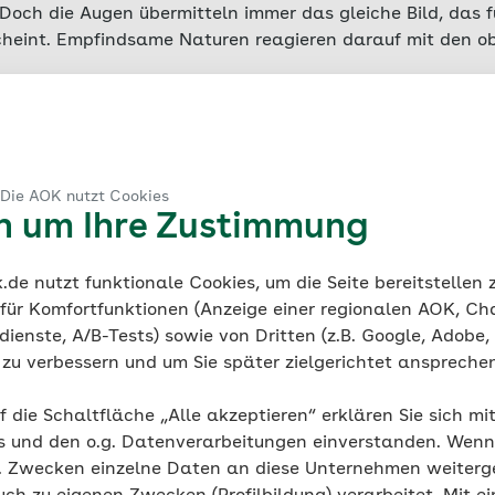
Doch die Augen übermitteln immer das gleiche Bild, das f
scheint. Empfindsame Naturen reagieren darauf mit den 
kel zum Thema
 Die AOK nutzt Cookies
en um Ihre Zustimmung
Reisekrankheiten
Die 11 besten Hausmittel gegen 
de nutzt funktionale Cookies, um die Seite bereitstellen
 für Komfortfunktionen (Anzeige einer regionalen AOK, Ch
ienste, A/B-Tests) sowie von Dritten (z.B. Google, Adobe,
ie zu verbessern und um Sie später zielgerichtet anspreche
f die Schaltfläche „Alle akzeptieren“ erklären Sie sich mi
s und den o.g. Datenverarbeitungen einverstanden. Wenn 
g. Zwecken einzelne Daten an diese Unternehmen weiter
Herz & Kreislauf