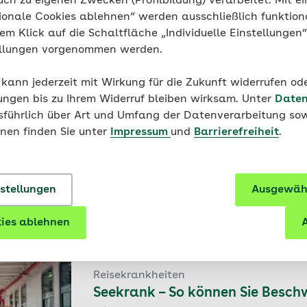
uch zu eigenen Zwecken (Profilbildung) verarbeitet. Mit ei
Schwindel: normal oder gefährl
ionale Cookies ablehnen“ werden ausschließlich funktion
nem Klick auf die Schaltfläche „Individuelle Einstellungen
ellungen vorgenommen werden.
 kann jederzeit mit Wirkung für die Zukunft widerrufen o
ungen bis zu Ihrem Widerruf bleiben wirksam. Unter
Daten
usführlich über Art und Umfang der Datenverarbeitung sow
onen finden Sie unter
Impressum
und
Barrierefreiheit
.
Kinder
Schwindel bei Kindern
nstellungen
Ausgewähl
ies ablehnen
A
Reisekrankheiten
Seekrank – So können Sie Besch