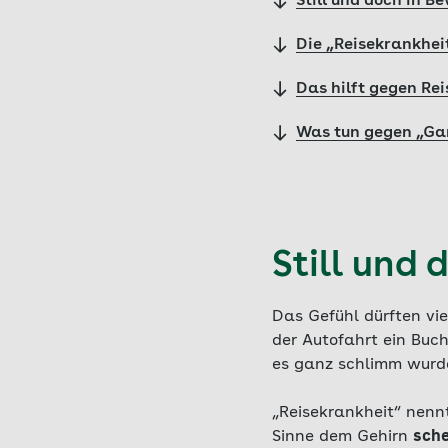
Still und doch in 
Die „Reisekrankhei
Das hilft gegen Re
Was tun gegen „Ga
Still und
Das Gefühl dürften vie
der Autofahrt ein Bu
es ganz schlimm wurde
„Reisekrankheit“ nenn
Sinne dem Gehirn
sche