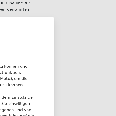
ür Ruhe und für
oben genannten
Reiseübelkeit
 zu können und
atfunktion,
 Meta), um die
n zu können.
t dem Einsatz der
Sie einwilligen
gegeben und von