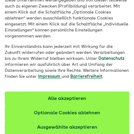
diese Unternehmen weitergegeben und von diesen teilweise
Veröffentlicht am:
09.09.2022
4 Minuten Lesedauer
auch zu eigenen Zwecken (Profilbildung) verarbeitet. Mit
einem Klick auf die Schaltfläche „Optionale Cookies
Chatten, Podcasts hören, durch Feeds
ablehnen“ werden ausschließlich funktionale Cookies
eingesetzt. Mit einem Klick auf die Schaltfläche „Individuelle
scrollen – Kinder verbringen viel Zeit in der
Einstellungen“ können persönliche Einstellungen
Onlinewelt. Macht sie das automatisch
vorgenommen werden.
süchtig? Nein, sagt Psychologin Dr. Isabel
Ihr Einverständnis kann jederzeit mit Wirkung für die
Brandhorst – und hält Verbote für keine
Zukunft widerrufen oder geändert werden. Verarbeitungen
bis zu Ihrem Widerruf bleiben wirksam. Unter
Datenschutz
gute Lösung.
informieren wir ausführlich über Art und Umfang der
Datenverarbeitung sowie Ihre Rechte. Weitere Informationen
finden Sie unter
Impressum
und
Barrierefreiheit
.
Alle akzeptieren
Optionale Cookies ablehnen
Ausgewählte akzeptieren