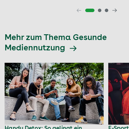
Mehr zum Thema Gesunde
Mediennutzung
Handy Detox: So gelingt ein
E-Spor