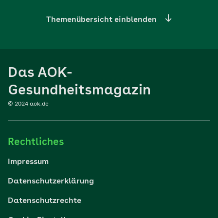
Themenübersicht einblenden
Ernährung
Das AOK-
Sport
Gesundheitsmagazin
© 2024 aok.de
Familie
Rechtliches
Reisen
Impressum
Wohlbefinden
Datenschutzerklärung
Datenschutzrechte
Körper & Psyche