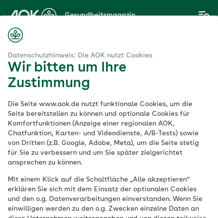
Zum
Gesundheitsmagazin
Hauptinhalt
springen
Magazin
che Regeln für den Medienkonsum von Kindern und Jugendlichen
Datenschutzhinweis: Die AOK nutzt Cookies
Wir bitten um Ihre
Zustimmung
Gesunde Mediennutzung
Die Seite www.aok.de nutzt funktionale Cookies, um die
Hilfreiche Regeln für
Seite bereitstellen zu können und optionale Cookies für
Komfortfunktionen (Anzeige einer regionalen AOK,
Chatfunktion, Karten- und Videodienste, A/B-Tests) sowie
den Medienkonsum
von Dritten (z.B. Google, Adobe, Meta), um die Seite stetig
für Sie zu verbessern und um Sie später zielgerichtet
von Kindern und
ansprechen zu können.
Mit einem Klick auf die Schaltfläche „Alle akzeptieren“
Jugendlichen
erklären Sie sich mit dem Einsatz der optionalen Cookies
und den o.g. Datenverarbeitungen einverstanden. Wenn Sie
einwilligen werden zu den o.g. Zwecken einzelne Daten an