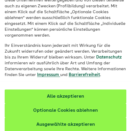
diese Unternehmen weitergegeben und von diesen teilweise
auch zu eigenen Zwecken (Profilbildung) verarbeitet. Mit
Kinder kommen heute immer früher mit
einem Klick auf die Schaltfläche „Optionale Cookies
ablehnen“ werden ausschließlich funktionale Cookies
Medien in Kontakt. Was können Eltern tun,
eingesetzt. Mit einem Klick auf die Schaltfläche „Individuelle
um sie zu schützen? Wie viel Kontrolle
Einstellungen“ können persönliche Einstellungen
sollte sein? Ein Interview mit dem
vorgenommen werden.
Medienpsychologen Dr. Thorsten Fehr von
Ihr Einverständnis kann jederzeit mit Wirkung für die
der Universität Bremen.
Zukunft widerrufen oder geändert werden. Verarbeitungen
bis zu Ihrem Widerruf bleiben wirksam. Unter
Datenschutz
informieren wir ausführlich über Art und Umfang der
Datenverarbeitung sowie Ihre Rechte. Weitere Informationen
finden Sie unter
Impressum
und
Barrierefreiheit
.
Alle akzeptieren
Optionale Cookies ablehnen
Ausgewählte akzeptieren