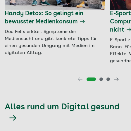
Handy Detox: So gelingt ein
E-Spor
bewusster Medienkonsum
Comput
nicht
Doc Felix erklärt Symptome der
Mediensucht und gibt konkrete Tipps für
E-Sport z
einen gesunden Umgang mit Medien im
Bann. Für
digitalen Alltag.
Effekte.
gesundhe
Alles rund um Digital gesund