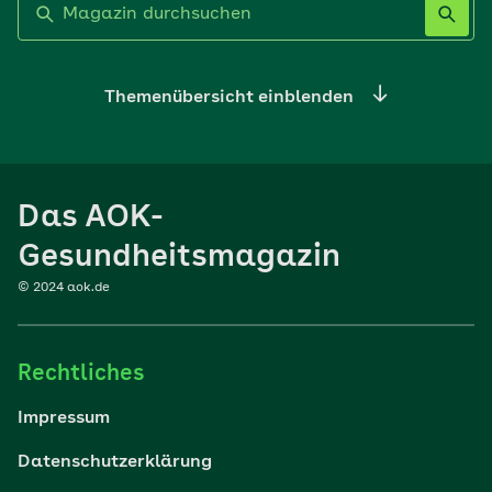
Themenübersicht einblenden
Ernährung
Das AOK-
Sport
Gesundheitsmagazin
© 2024 aok.de
Familie
Rechtliches
Reisen
Impressum
Wohlbefinden
Datenschutzerklärung