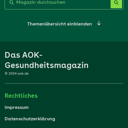
Themenübersicht einblenden
Ernährung
Das AOK-
Sport
Gesundheitsmagazin
© 2024 aok.de
Familie
Rechtliches
Reisen
Impressum
Wohlbefinden
Datenschutzerklärung