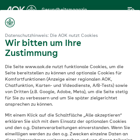
Zum
Gesundheitsmagazin
Hauptinhalt
springen
Magazin
K Bremen/Bremerhaven
Warum Möhren Superkräfte haben
Datenschutzhinweis: Die AOK nutzt Cookies
Wir bitten um Ihre
Zustimmung
AOK Bremen/Bremerhaven
Die Seite www.aok.de nutzt funktionale Cookies, um die
Warum Möhren
Seite bereitstellen zu können und optionale Cookies für
Komfortfunktionen (Anzeige einer regionalen AOK,
Chatfunktion, Karten- und Videodienste, A/B-Tests) sowie
Superkräfte haben
von Dritten (z.B. Google, Adobe, Meta), um die Seite stetig
für Sie zu verbessern und um Sie später zielgerichtet
ansprechen zu können.
Veröffentlicht am:
05.12.2025
5 Minuten Lesedauer
Mit einem Klick auf die Schaltfläche „Alle akzeptieren“
erklären Sie sich mit dem Einsatz der optionalen Cookies
und den o.g. Datenverarbeitungen einverstanden. Wenn Sie
Im Theaterstück „Henrietta in Fructonia“
einwilligen werden zu den o.g. Zwecken einzelne Daten an
lernen Grundschulkinder spielerisch, wie