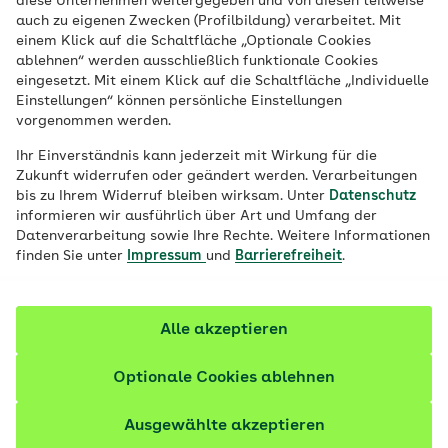
diese Unternehmen weitergegeben und von diesen teilweise
viel Gutes in Obst sowie Gemüse steckt
auch zu eigenen Zwecken (Profilbildung) verarbeitet. Mit
einem Klick auf die Schaltfläche „Optionale Cookies
und wie gesunde Ernährung auch in der
ablehnen“ werden ausschließlich funktionale Cookies
Schule ganz einfach umsetzbar ist.
eingesetzt. Mit einem Klick auf die Schaltfläche „Individuelle
Einstellungen“ können persönliche Einstellungen
vorgenommen werden.
Ihr Einverständnis kann jederzeit mit Wirkung für die
Zukunft widerrufen oder geändert werden. Verarbeitungen
bis zu Ihrem Widerruf bleiben wirksam. Unter
Datenschutz
informieren wir ausführlich über Art und Umfang der
Datenverarbeitung sowie Ihre Rechte. Weitere Informationen
finden Sie unter
Impressum
und
Barrierefreiheit
.
Alle akzeptieren
Optionale Cookies ablehnen
Ausgewählte akzeptieren