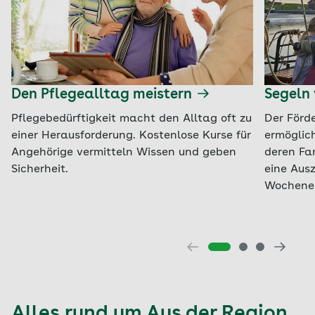
Den Pflegealltag meistern
Segeln 
Pflegebedürftigkeit macht den Alltag oft zu
Der Förd
einer Herausforderung. Kostenlose Kurse für
ermöglich
Angehörige vermitteln Wissen und geben
deren Fam
Sicherheit.
eine Ausz
Wochenen
Alles rund um Aus der Region