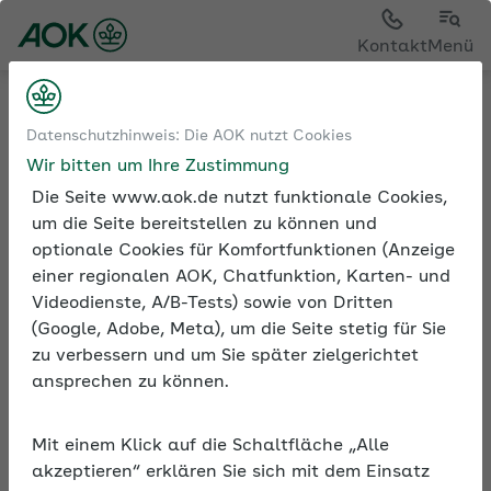
Sie sehen die Seite der
AOK Bremen/Bremerhaven
Kontakt
Menü
Betriebliche Gesundheit
AOK-Programme:
Datenschutzhinweis: Die AOK nutzt Cookies
Digitale Angebote für Ihre Gesundheit
Wir bitten um Ihre Zustimmung
Fit und psychisch stark mit Online-Kursen
Die Seite www.aok.de nutzt funktionale Cookies,
um die Seite bereitstellen zu können und
optionale Cookies für Komfortfunktionen (Anzeige
einer regionalen AOK, Chatfunktion, Karten- und
Videodienste, A/B-Tests) sowie von Dritten
(Google, Adobe, Meta), um die Seite stetig für Sie
Fit und psychisch stark
zu verbessern und um Sie später zielgerichtet
mit Online-Kursen
ansprechen zu können.
Rücken stärken, Verspannungen lösen – Mit
digitalen Gesundheitsangeboten bieten Sie Ihren
Mit einem Klick auf die Schaltfläche „Alle
Mitarbeitern eine unkomplizierte Möglichkeit, Fitness
akzeptieren“ erklären Sie sich mit dem Einsatz
und Gesundheit zu fördern – jederzeit und überall.